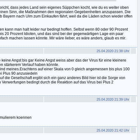
spricht, dass jedes Land sein eigenes Süppchen kocht, wie du es weiter oben
seinen Sinn, die Maßnahmen den regionalen Gegebenheiten anzupassen. Die
lb Bayern nach Ulm zum Einkaufen fährt, weil da die Läden schon wieder offen
en kann man halt leider nur bedingt hoffen. Selbst wenn 80 oder 90 Prozent
bis 20 Prozent Idioten, und das sind bei der gegenwärtigen Lage ein paar
nfach machen lassen könnte. Mir wäre lieber, es wäre anders, glaub es mir.
25.04.2020 21:38 Uhr
 keine Angst bis gar Keine Angst weiss aber das der Virus für eine kleinere
n stärkerem Verlauf haben könnte.
sind meines.Erachtens auf einer Skala von 0 gleich angemessen bis plus 100
ei Plus 90 anzusiedeln
 die Gesellschaft ergibt sich ein ganz anderes Bild hier ist die Sorge von
n Verwerfungen bedingt durch die Reaktion auf das Virus bei Plus 2
25.04.2020 21:39 Uhr
formulierem koennen
25.04.2020 21:42 Uhr