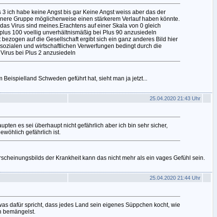
 3 ich habe keine Angst bis gar Keine Angst weiss aber das der
leinere Gruppe möglicherweise einen stärkerem Verlauf haben könnte.
 das Virus sind meines.Erachtens auf einer Skala von 0 gleich
lus 100 voellig unverhältnismäßig bei Plus 90 anzusiedeln
bezogen auf die Gesellschaft ergibt sich ein ganz anderes Bild hier
 sozialen und wirtschaftlichen Verwerfungen bedingt durch die
 Virus bei Plus 2 anzusiedeln
eispielland Schweden geführt hat, sieht man ja jetzt...
25.04.2020 21:43 Uhr
haupten es sei überhaupt nicht gefährlich aber ich bin sehr sicher,
ewöhlich gefährlich ist.
rscheinungsbilds der Krankheit kann das nicht mehr als ein vages Gefühl sein.
25.04.2020 21:44 Uhr
 was dafür spricht, dass jedes Land sein eigenes Süppchen kocht, wie
n bemängelst.