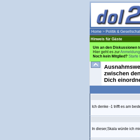
Home
>
Politik & Gesellschaf
Hinweis für Gäste
Um an den Diskussionen t
Hier geht es zur
Anmeldung
Noch kein Mitglied?
Starte 
Ausnahmswei
zwischen den 
Dich einordn
Ich denke -1 trifft es am be
In dieser,Skala würde ich mic