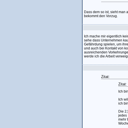
Dass dem so ist, sieht man a
bekommt den Vorzug.
Ich mache mir eigentlich ke
sehe dass Unternehmen kaum
Gefährdung spielen, um ihre 
und auch bei Kontakt von k
ausreichenden Vorkehrungen 
werde ich die Arbeit verweig
Zitat:
Zitat:
Ich bi
Ich wi
ich bi
Die 2,
jedes
mehr E
Woche