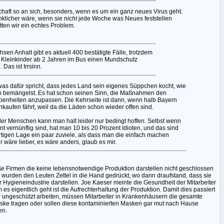
haft so an sich, besonders, wenn es um ein ganz neues Virus geht.
klicher wäre, wenn sie
nicht
jede Woche was Neues feststellen
ten wir ein echtes Problem.
hsen Anhalt gibt es aktuell 400 bestätigte Fälle, trotzdem
n Kleinkinder ab 2 Jahren im Bus einen Mundschutz
. Das ist Irrsinn.
 was dafür spricht, dass jedes Land sein eigenes Süppchen kocht, wie
n bemängelst. Es hat schon seinen Sinn, die Maßnahmen den
enheiten anzupassen. Die Kehrseite ist dann, wenn halb Bayern
kaufen fährt, weil da die Läden schon wieder offen sind.
 der Menschen kann man halt leider nur bedingt hoffen. Selbst wenn
t vernünftig sind, hat man 10 bis 20 Prozent Idioten, und das sind
tigen Lage ein paar zuviele, als dass man die einfach machen
r wäre lieber, es wäre anders, glaub es mir.
roße Firmen die keine lebensnotwendige Produktion darstellen nicht geschlossen
in wurden den Leuten Zettel in die Hand gedrückt, wo dann draufstand, dass sie
r Hygieneindustrie darstellen. Joe Kaeser meinte die Gesundheit der Mitarbeiter
s eigentlich geht ist die Aufrechterhaltung der Produktion. Damit dies passiert
r ungeschützt arbeiten, müssen Mitarbeiter in Krankenhäusern die gesamte
aske tragen oder sollen diese kontaminierten Masken gar mut nach Hause
en.