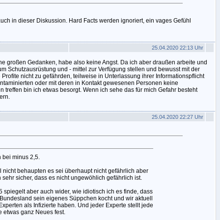
uch in dieser Diskussion. Hard Facts werden ignoriert, ein vages Gefühl
25.04.2020 22:13 Uhr
ine großen Gedanken, habe also keine Angst. Da ich aber draußen arbeite und
 Schutzausrüstung und - mittel zur Verfügung stellen und bewusst mit der
Profite nicht zu gefährden, teilweise in Unterlassung ihrer Informationspflicht
ontaminierten oder mit deren in Kontakt gewesenen Personen keine
treffen bin ich etwas besorgt. Wenn ich sehe das für mich Gefahr besteht
ern.
25.04.2020 22:27 Uhr
n bei minus 2,5.
ll nicht behaupten es sei überhaupt nicht gefährlich aber
n sehr sicher, dass es nicht ungewöhlich gefährlich ist.
5 spiegelt aber auch wider, wie idiotisch ich es finde, dass
 Bundesland sein eigenes Süppchen kocht und wir aktuell
xperten als Infizierte haben. Und jeder Experte stellt jede
 etwas ganz Neues fest.