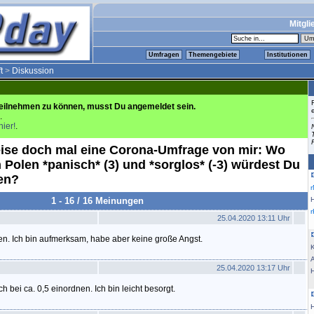
Mitgli
Umfragen
Themengebiete
Institutionen
t
>
Diskussion
eilnehmen zu können, musst Du angemeldet sein.
.
hier!
.
se doch mal eine Corona-Umfrage von mir: Wo
Polen *panisch* (3) und *sorglos* (-3) würdest Du
en?
1 - 16 / 16 Meinungen
25.04.2020 13:11 Uhr
sten. Ich bin aufmerksam, habe aber keine große Angst.
K
25.04.2020 13:17 Uhr
h bei ca. 0,5 einordnen. Ich bin leicht besorgt.