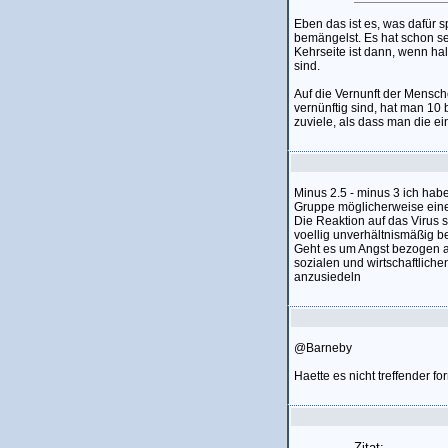
Eben das ist es, was dafür 
bemängelst. Es hat schon 
Kehrseite ist dann, wenn ha
sind.
Auf die Vernunft der Mensch
vernünftig sind, hat man 10 
zuviele, als dass man die ei
Minus 2.5 - minus 3 ich habe
Gruppe möglicherweise eine
Die Reaktion auf das Virus 
voellig unverhältnismäßig b
Geht es um Angst bezogen auf
sozialen und wirtschaftliche
anzusiedeln
@Barneby
Haette es nicht treffender 
Zitat: