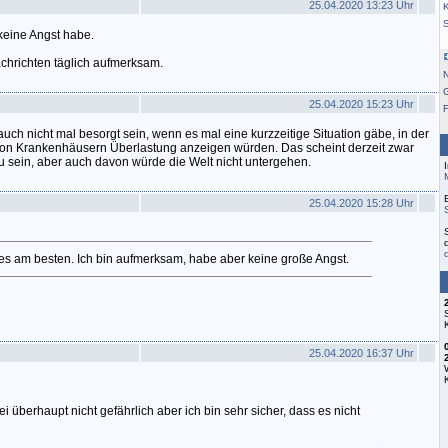
25.04.2020 13:23 Uhr
K
 keine Angst habe.
chrichten täglich aufmerksam.
25.04.2020 15:23 Uhr
F
uch nicht mal besorgt sein, wenn es mal eine kurzzeitige Situation gäbe, in der
 von Krankenhäusern Überlastung anzeigen würden. Das scheint derzeit zwar
zu sein, aber auch davon würde die Welt nicht untergehen.
25.04.2020 15:28 Uhr
ft es am besten. Ich bin aufmerksam, habe aber keine große Angst.
25.04.2020 16:37 Uhr
ei überhaupt nicht gefährlich aber ich bin sehr sicher, dass es nicht