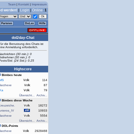
Team
|
Kontakt
|
Impressum
ed werden!
|
Login
|
Online
:
1
Parteien
DoLex
Hilfe
dol2day-Chat
Für die Benutzung des Chats ist
eine Anmeldung erforderlich.
Nachrichten (30 min.): 0
Teilnehmer (30 min.): 0
Posts/Std. (24 Std.): 0.25
Highscore
Bimbes heute
rMS
114
Harzhexe
87
rKa
79
Übersicht...
Archiv...
Bimbes diese Woche
reuzeiche.
18272
Anteros_IV
10933
Harzhexe
5554
Übersicht...
Archiv...
DOL-Points
Harzhexe
2928468