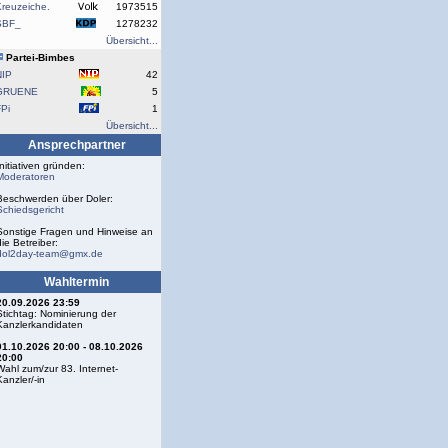
reuzeiche.
1973515
SBF_
1278232
Übersicht...
Partei-Bimbes
NIP
42
GRUENE
5
Pi
1
Übersicht...
Ansprechpartner
Initiativen gründen:
Moderatoren
Beschwerden über Doler:
Schiedsgericht
Sonstige Fragen und Hinweise an
die Betreiber:
dol2day-team@gmx.de
Wahltermin
20.09.2026 23:59
Stichtag: Nominierung der
Kanzlerkandidaten
01.10.2026 20:00 - 08.10.2026
20:00
Wahl zum/zur 83. Internet-
Kanzler/-in