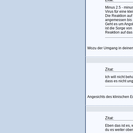
Minus 2.5 - minus
Virus für eine k
Die Reaktion auf
angemessen bis p
Geht es um Angst 
ist die Sorge von
Reaktion auf das
Wozu der Umgang in deinem B
Zitat:
Ich will nicht be
dass es nicht ung
Angesichts des klinischen E
Zitat:
Eben das ist es,
du es weiter obe