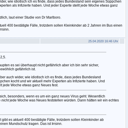
wider, wie idiotisch ich es finde, dass jedes Bundesland sein eigenes Süppchen
xperten als Infizierte haben. Und jeder Experte stellt jede Woche etwas ganz
lich, laut einer Studie von Dr Marlboro.
tuell 400 bestätigte Fälle, trotzdem sollen Kleinkinder ab 2 Jahren im Bus einen
rrsinn.
25.04.2020 16:46 Uhr
 2,5.
haupten es sei überhaupt nicht gefährlich aber ich bin sehr sicher,
ewöhlich gefährlich ist.
aber auch wider, wie idiotisch ich es finde, dass jedes Bundesland
pchen kocht und wir aktuell mehr Experten als Infizierte haben. Und
llt jede Woche etwas ganz Neues fest.
sich, besonders, wenn es um ein ganz neues Virus geht. Wesentlich
e
nicht
jede Woche was Neues feststellen würden. Dann hätten wir ein echtes
 gibt es aktuell 400 bestätigte Fälle, trotzdem sollen Kleinkinder ab
inen Mundschutz tragen. Das ist Irrsinn.