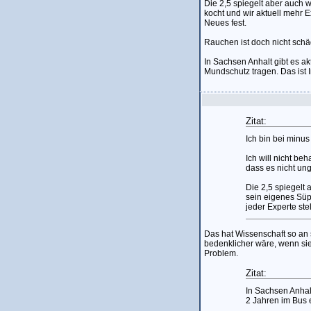
Die 2,5 spiegelt aber auch 
kocht und wir aktuell mehr E
Neues fest.
Rauchen ist doch nicht schäd
In Sachsen Anhalt gibt es ak
Mundschutz tragen. Das ist I
Zitat:
Ich bin bei minus
Ich will nicht be
dass es nicht ung
Die 2,5 spiegelt 
sein eigenes Süp
jeder Experte ste
Das hat Wissenschaft so an 
bedenklicher wäre, wenn si
Problem.
Zitat:
In Sachsen Anhalt
2 Jahren im Bus e