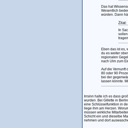
Das hat Wissensc
Wesentlich beden
würden. Dann hät
Zitat:
In Sac
solle
tragen
Eben das ist es,
du es weiter obe
regionalen Gegeb
nach Ulm zum Ein
Auf die Vernunft
80 oder 90 Prozen
bei der gegenwär
lassen könnte. Mi
Irrsinn halte ich es dass g
wurden. Bei Gillette in Berl
eine Schlüsselfunktion in de
liege ihm am Herzen. Worum e
müssen wirkliche Mitarbeite
Schicht ein und dieselbe M
nehmen und dort auswasch