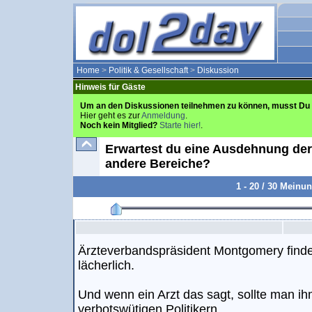
Home
>
Politik & Gesellschaft
>
Diskussion
Hinweis für Gäste
Um an den Diskussionen teilnehmen zu können, musst Du 
Hier geht es zur
Anmeldung
.
Noch kein Mitglied?
Starte hier!
.
Erwartest du eine Ausdehnung der
andere Bereiche?
1 - 20 / 30 Meinu
Ärzteverbandspräsident Montgomery findet
lächerlich.
Und wenn ein Arzt das sagt, sollte man i
verbotswütigen Politikern.