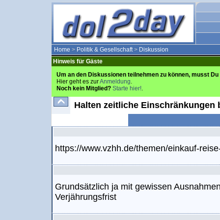
Home
>
Politik & Gesellschaft
>
Diskussion
Hinweis für Gäste
Um an den Diskussionen teilnehmen zu können, musst Du 
Hier geht es zur
Anmeldung
.
Noch kein Mitglied?
Starte hier!
.
Halten zeitliche Einschränkungen 
https://www.vzhh.de/themen/einkauf-reise-
Grundsätzlich ja mit gewissen Ausnahmen, 
Verjährungsfrist