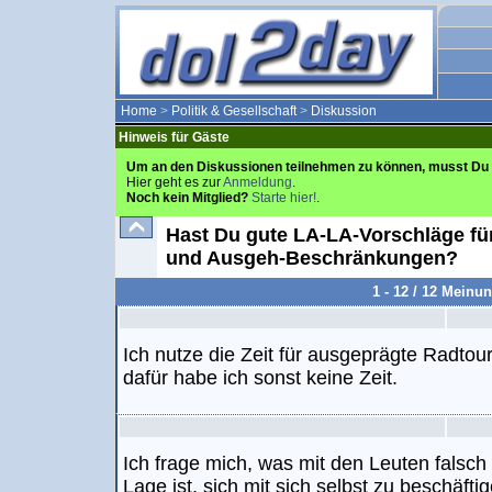
Home
>
Politik & Gesellschaft
>
Diskussion
Hinweis für Gäste
Um an den Diskussionen teilnehmen zu können, musst Du 
Hier geht es zur
Anmeldung
.
Noch kein Mitglied?
Starte hier!
.
Hast Du gute LA-LA-Vorschläge für
und Ausgeh-Beschränkungen?
1 - 12 / 12 Meinu
Ich nutze die Zeit für ausgeprägte Radto
dafür habe ich sonst keine Zeit.
Ich frage mich, was mit den Leuten falsch 
Lage ist, sich mit sich selbst zu beschäfti