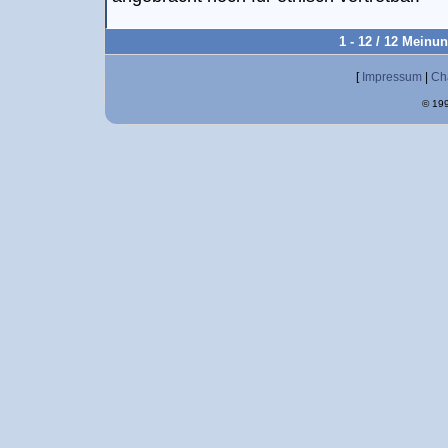
1 - 12 / 12 Meinu
[
Impressum
|
Ch
© 199