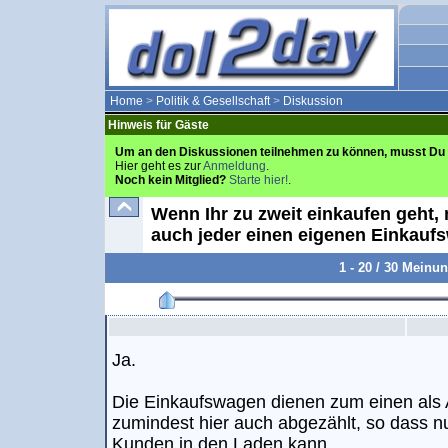
Home
>
Politik & Gesellschaft
>
Diskussion
Hinweis für Gäste
Um an den Diskussionen teilnehmen zu können, musst Du 
Hier geht es zur
Anmeldung
.
Noch kein Mitglied?
Starte hier!
.
Wenn Ihr zu zweit einkaufen geht,
auch jeder einen eigenen Einkau
1 - 20 / 30 Meinu
Ja.
Die Einkaufswagen dienen zum einen als A
zumindest hier auch abgezählt, so dass n
Kunden in den Laden kann.