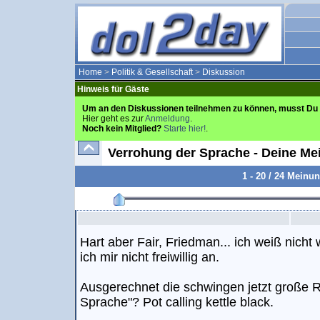
Home
>
Politik & Gesellschaft
>
Diskussion
Hinweis für Gäste
Um an den Diskussionen teilnehmen zu können, musst Du 
Hier geht es zur
Anmeldung
.
Noch kein Mitglied?
Starte hier!
.
Verrohung der Sprache - Deine M
1 - 20 / 24 Meinu
Hart aber Fair, Friedman... ich weiß nicht
ich mir nicht freiwillig an.
Ausgerechnet die schwingen jetzt große 
Sprache"? Pot calling kettle black.