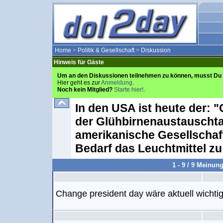
Home
>
Politik & Gesellschaft
>
Diskussion
Hinweis für Gäste
Um an den Diskussionen teilnehmen zu können, musst Du 
Hier geht es zur
Anmeldung
.
Noch kein Mitglied?
Starte hier!
.
In den USA ist heute der: "
der Glühbirnenaustauschtag
amerikanische Gesellschaft
Bedarf das Leuchtmittel z
1 - 9 / 9 Meinun
Change president day wäre aktuell wichtig