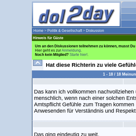
Home
>
Politik & Gesellschaft
>
Diskussion
Hinweis für Gäste
Um an den Diskussionen teilnehmen zu können, musst Du 
Hier geht es zur
Anmeldung
.
Noch kein Mitglied?
Starte hier!
.
Hat diese Richterin zu viele Gefüh
1 - 18 / 18 Meinu
Das kann ich vollkommen nachvollziehen un
menschlich, wenn nach einer solchen Ent
Amtspflicht Gefühle zum Tragen kommen u
Anwesenden für Verständnis und Respekt
Das ging eindeutig zu weit.