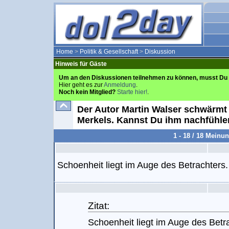
Home
>
Politik & Gesellschaft
>
Diskussion
Hinweis für Gäste
Um an den Diskussionen teilnehmen zu können, musst Du 
Hier geht es zur
Anmeldung
.
Noch kein Mitglied?
Starte hier!
.
Der Autor Martin Walser schwärmt
Merkels. Kannst Du ihm nachfühl
1 - 18 / 18 Meinu
Schoenheit liegt im Auge des Betrachters.
Zitat:
Schoenheit liegt im Auge des Betr