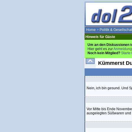
Home
>
Politik & Gesellschaf
Hinweis für Gäste
Um an den Diskussionen t
Hier geht es zur
Anmeldung
Noch kein Mitglied?
Starte 
Kümmerst Du
Nein, ich bin gesund. Und Sp
Vor Mitte bis Ende November
ausgelegten Süßwaren und G