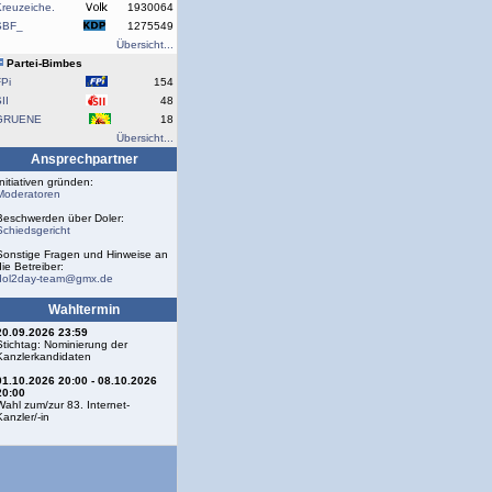
reuzeiche.
1930064
SBF_
1275549
Übersicht...
Partei-Bimbes
Pi
154
II
48
GRUENE
18
Übersicht...
Ansprechpartner
Initiativen gründen:
Moderatoren
Beschwerden über Doler:
Schiedsgericht
Sonstige Fragen und Hinweise an
die Betreiber:
dol2day-team@gmx.de
Wahltermin
20.09.2026 23:59
Stichtag: Nominierung der
Kanzlerkandidaten
01.10.2026 20:00 - 08.10.2026
20:00
Wahl zum/zur 83. Internet-
Kanzler/-in