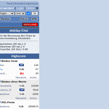
Team
|
Kontakt
|
Impressum
ed werden!
|
Login
|
Online
:
0
Parteien
DoLex
Hilfe
dol2day-Chat
Für die Benutzung des Chats ist
eine Anmeldung erforderlich.
Nachrichten (30 min.): 0
Teilnehmer (30 min.): 0
Posts/Std. (24 Std.): 0.08
Highscore
Bimbes heute
User
144
rKa
47
auli...
43
Übersicht...
Archiv...
Bimbes diese Woche
reuzeiche.
10339
Anteros_IV
7816
Harzhexe
4200
Übersicht...
Archiv...
DOL-Points
Harzhexe
2956674