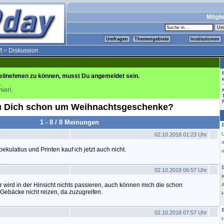
Mitgli
Umfragen
Themengebiete
Institutionen
t
>
Diskussion
eilnehmen zu können, musst Du angemeldet sein.
.
hier!
.
 Dich schon um Weihnachtsgeschenke?
1 - 8 / 8 Meinungen
02.10.2018 01:23 Uhr
ekulatius und Printen kauf ich jetzt auch nicht.
m
02.10.2018 06:57 Uhr
K
 wird in der Hinsicht nichts passieren, auch können mich die schon
ebäcke nicht reizen, da zuzugreifen.
02.10.2018 07:57 Uhr