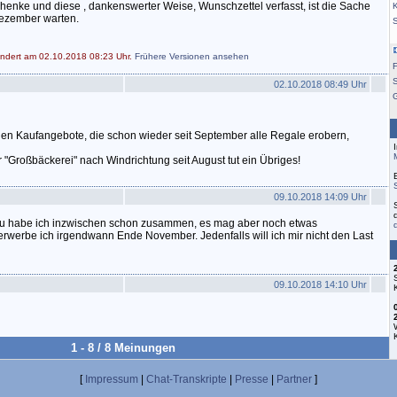
henke und diese , dankenswerter Weise, Wunschzettel verfasst, ist die Sache
K
Dezember warten.
ändert am 02.10.2018 08:23 Uhr.
Frühere Versionen ansehen
F
S
02.10.2018 08:49 Uhr
hen Kaufangebote, die schon wieder seit September alle Regale erobern,
 "Großbäckerei" nach Windrichtung seit August tut ein Übriges!
09.10.2018 14:09 Uhr
 Frau habe ich inzwischen schon zusammen, es mag aber noch etwas
werbe ich irgendwann Ende November. Jedenfalls will ich mir nicht den Last
09.10.2018 14:10 Uhr
1 - 8 / 8 Meinungen
[
Impressum
|
Chat-Transkripte
|
Presse
|
Partner
]