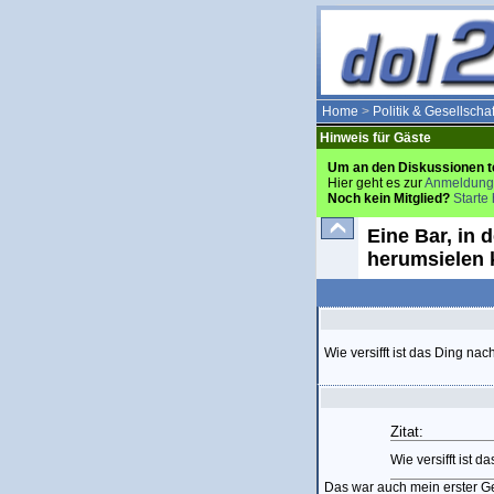
Home
>
Politik & Gesellschaf
Hinweis für Gäste
Um an den Diskussionen t
Hier geht es zur
Anmeldung
Noch kein Mitglied?
Starte 
Eine Bar, in 
herumsielen 
Wie versifft ist das Ding na
Zitat:
Wie versifft ist 
Das war auch mein erster G