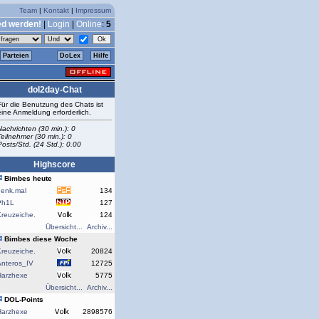
Team
|
Kontakt
|
Impressum
ed werden!
|
Login
|
Online
:
5
Parteien
DoLex
Hilfe
dol2day-Chat
Für die Benutzung des Chats ist
eine Anmeldung erforderlich.
Nachrichten (30 min.): 0
Teilnehmer (30 min.): 0
Posts/Std. (24 Std.): 0.00
Highscore
Bimbes heute
denk.mal
134
Ph1L
127
reuzeiche.
124
Übersicht...
Archiv...
Bimbes diese Woche
reuzeiche.
20824
Anteros_IV
12725
Harzhexe
5775
Übersicht...
Archiv...
DOL-Points
Harzhexe
2898576