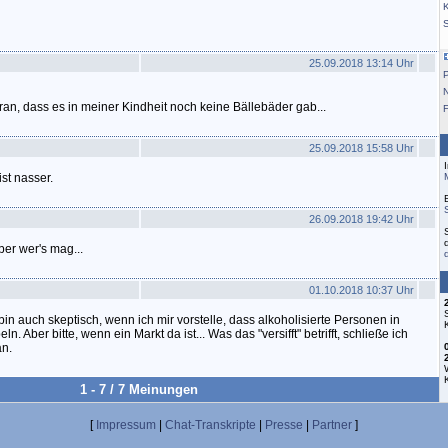
K
25.09.2018 13:14 Uhr
aran, dass es in meiner Kindheit noch keine Bällebäder gab...
F
25.09.2018 15:58 Uhr
st nasser.
26.09.2018 19:42 Uhr
ber wer's mag...
01.10.2018 10:37 Uhr
bin auch skeptisch, wenn ich mir vorstelle, dass alkoholisierte Personen in
Aber bitte, wenn ein Markt da ist... Was das "versifft" betrifft, schließe ich
n.
1 - 7 / 7 Meinungen
[
Impressum
|
Chat-Transkripte
|
Presse
|
Partner
]