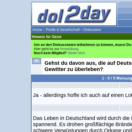
Home
>
Politik & Gesellschaft
>
Diskussion
Hinweis für Gäste
Um an den Diskussionen teilnehmen zu können, musst Du 
Hier geht es zur
Anmeldung
.
Noch kein Mitglied?
Starte hier!
.
Gehst du davon aus, die auf Deu
Gewitter zu überleben?
1 - 9 / 9 Meinun
Ja - allerdings hoffe ich auch auf einen L
Das Leben in Deutschland wird durch die
spannend. Es drohen großflächige Brände
schwere Verwüstungen durch Orkane und 