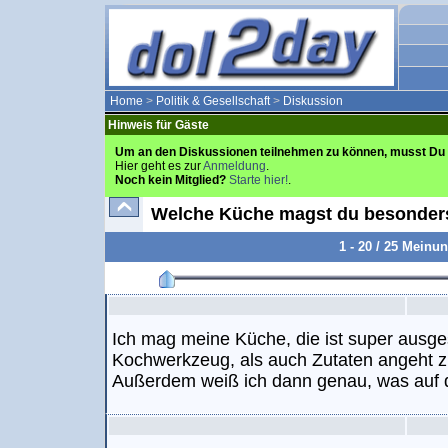
Home
>
Politik & Gesellschaft
>
Diskussion
Hinweis für Gäste
Um an den Diskussionen teilnehmen zu können, musst Du 
Hier geht es zur
Anmeldung
.
Noch kein Mitglied?
Starte hier!
.
Welche Küche magst du besonder
1 - 20 / 25 Meinu
Ich mag meine Küche, die ist super ausges
Kochwerkzeug, als auch Zutaten angeht zie
Außerdem weiß ich dann genau, was auf 