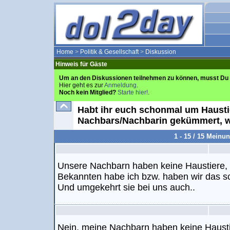
Home
>
Politik & Gesellschaft
>
Diskussion
Hinweis für Gäste
Um an den Diskussionen teilnehmen zu können, musst Du 
Hier geht es zur
Anmeldung
.
Noch kein Mitglied?
Starte hier!
.
Habt ihr euch schonmal um Hausti
Nachbars/Nachbarin gekümmert, wä
1 - 15 / 15 Meinu
Unsere Nachbarn haben keine Haustiere, 
Bekannten habe ich bzw. haben wir das sc
Und umgekehrt sie bei uns auch..
Nein, meine Nachbarn haben keine Hausti