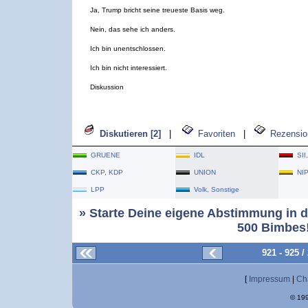
Ja, Trump bricht seine treueste Basis weg.
Nein, das sehe ich anders.
Ich bin unentschlossen.
Ich bin nicht interessiert.
Diskussion
Diskutieren [2]
|
Favoriten
|
Rezensio
GRUENE
IDL
SII
CKP, KDP
UNION
NI
LPP
Volk, Sonstige
» Starte Deine eigene Abstimmung in d
500 Bimbes!
921 - 925 
[
Impressum
|
Ch
© 199