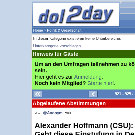
Home
>
Politik & Gesellschaft
In dieser Kategorie existieren keine Unterbereiche.
Unterkategorie vorschlagen
Hinweis für Gäste
Um an den Umfragen teilnehmen zu k
sein.
Hier geht es zur
Anmeldung
.
Noch kein Mitglied?
Starte hier!
.
921 - 925 
Abgelaufene Abstimmungen
@Anonym
Von:
Alexander Hoffmann (CSU): A
Geht diese Einstufung in D