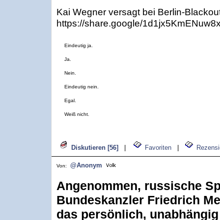
Kai Wegner versagt bei Berlin-Blackout:
https://share.google/1d1jx5KmENuw8x
Eindeutig ja.
Ja.
Nein.
Eindeutig nein.
Egal.
Weiß nicht.
Diskutieren [56]
|
Favoriten
|
Rezensi
@Anonym
Von:
Angenommen, russische Spe
Bundeskanzler Friedrich Me
das persönlich, unabhängig