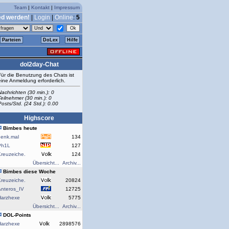
Team
|
Kontakt
|
Impressum
ed werden!
|
Login
|
Online
:
5
Parteien
DoLex
Hilfe
dol2day-Chat
Für die Benutzung des Chats ist
eine Anmeldung erforderlich.
Nachrichten (30 min.): 0
Teilnehmer (30 min.): 0
Posts/Std. (24 Std.): 0.00
Highscore
Bimbes heute
denk.mal
134
Ph1L
127
reuzeiche.
124
Übersicht...
Archiv...
Bimbes diese Woche
reuzeiche.
20824
Anteros_IV
12725
Harzhexe
5775
Übersicht...
Archiv...
DOL-Points
Harzhexe
2898576