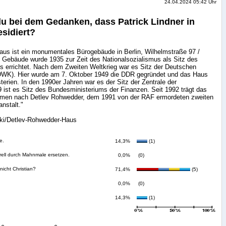
24.04.2024 05:42 Uhr
u bei dem Gedanken, dass Patrick Lindner in
sidiert?
us ist ein monumentales Bürogebäude in Berlin, Wilhelmstraße 97 /
 Gebäude wurde 1935 zur Zeit des Nationalsozialismus als Sitz des
ms errichtet. Nach dem Zweiten Weltkrieg war es Sitz der Deutschen
DWK). Hier wurde am 7. Oktober 1949 die DDR gegründet und das Haus
terien. In den 1990er Jahren war es der Sitz der Zentrale der
9 ist es Sitz des Bundesministeriums der Finanzen. Seit 1992 trägt das
men nach Detlev Rohwedder, dem 1991 von der RAF ermordeten zweiten
nstalt."
wiki/Detlev-Rohwedder-Haus
e.
14,3%
(1)
rell durch Mahnmale ersetzen.
0,0%
(0)
nicht Christian?
71,4%
(5)
0,0%
(0)
14,3%
(1)