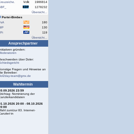
reuzeiche.
1986814
SBF_
1278232
Übersicht...
Partei-Bimbes
PsA
180
NIP
130
Pi
119
Übersicht...
Ansprechpartner
Initiativen gründen:
Moderatoren
Beschwerden über Doler:
Schiedsgericht
Sonstige Fragen und Hinweise an
die Betreiber:
dol2day-team@gmx.de
Wahltermin
20.09.2026 23:59
Stichtag: Nominierung der
Kanzlerkandidaten
01.10.2026 20:00 - 08.10.2026
20:00
Wahl zum/zur 83. Internet-
Kanzler/-in