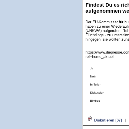
Findest Du es ric
aufgenommen wer
Der EU-Kommissar für hum
haben zu einer Wiederauf
(UNRWA) aufgerufen. "Ich
Flüchtlinge - zu unterstü
hingegen, sie wollten zun
https://www.diepresse.co
ref=home_aktuell
Ja
Nein
In Teilen
Diskussion
Bimbes
Diskutieren [37]
|