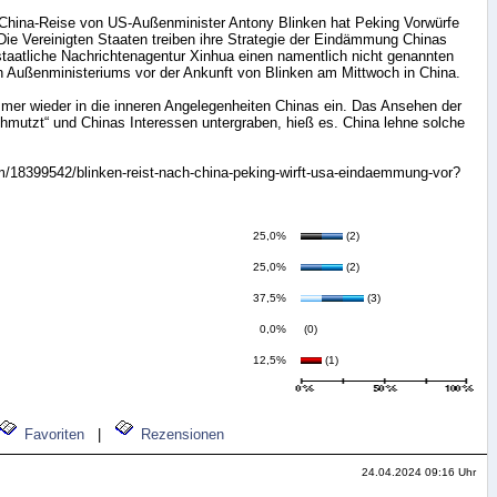
 China-Reise von US-Außenminister Antony Blinken hat Peking Vorwürfe
ie Vereinigten Staaten treiben ihre Strategie der Eindämmung Chinas
e staatliche Nachrichtenagentur Xinhua einen namentlich nicht genannten
n Außenministeriums vor der Ankunft von Blinken am Mittwoch in China.
mer wieder in die inneren Angelegenheiten Chinas ein. Das Ansehen der
hmutzt“ und Chinas Interessen untergraben, hieß es. China lehne solche
m/18399542/blinken-reist-nach-china-peking-wirft-usa-eindaemmung-vor?
25,0%
(2)
25,0%
(2)
37,5%
(3)
0,0%
(0)
12,5%
(1)
Favoriten
|
Rezensionen
24.04.2024 09:16 Uhr