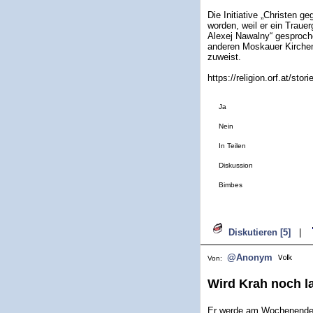
Die Initiative „Christen 
worden, weil er ein Traue
Alexej Nawalny“ gesproch
anderen Moskauer Kircheng
zuweist.
https://religion.orf.at/sto
Ja
Nein
In Teilen
Diskussion
Bimbes
Diskutieren [5]
|
@Anonym
Von:
Wird Krah noch l
Er werde am Wochenende 