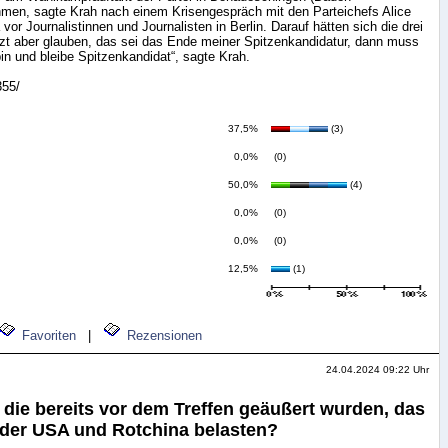
ehmen, sagte Krah nach einem Krisengespräch mit den Parteichefs Alice
vor Journalistinnen und Journalisten in Berlin. Darauf hätten sich die drei
tzt aber glauben, das sei das Ende meiner Spitzenkandidatur, dann muss
bin und bleibe Spitzenkandidat“, sagte Krah.
355/
37,5%
(3)
0,0%
(0)
50,0%
(4)
0,0%
(0)
0,0%
(0)
12,5%
(1)
Favoriten
|
Rezensionen
24.04.2024 09:22 Uhr
die bereits vor dem Treffen geäußert wurden, das
 der USA und Rotchina belasten?