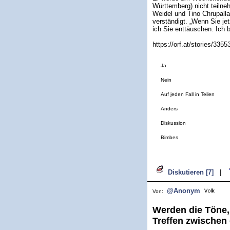
Württemberg) nicht teiln
Weidel und Tino Chrupalla 
verständigt. „Wenn Sie je
ich Sie enttäuschen. Ich 
https://orf.at/stories/3355
Ja
Nein
Auf jeden Fall in Teilen
Anders
Diskussion
Bimbes
Diskutieren [7]
|
@Anonym
Von:
Werden die Töne, 
Treffen zwischen