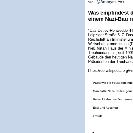
@Anonym
Von:
Was empfindest d
einem Nazi-Bau re
"Das Detlev-Rohwedder-Ha
Leipziger Straße 5–7. Das
Reichsluftfahrtministeriu
Wirtschaftskommission (
hieß fortan Haus der Minis
Treuhandanstalt, seit 199
Gebäude den heutigen Na
Präsidenten der Treuhanda
https://de.wikipedia.org/
Passt wie die Faust aufs Aug
Man sollte Nazi-Bauten gene
Heisst Lindner mit Vornamen 
Ekel und Abscheu
Freude