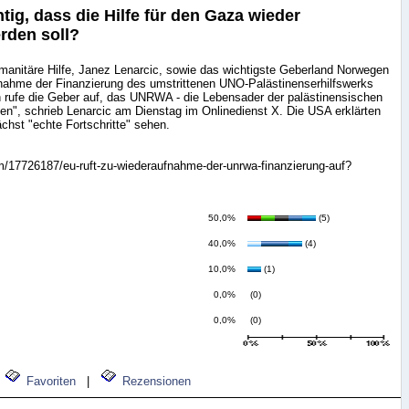
htig, dass die Hilfe für den Gaza wieder
den soll?
anitäre Hilfe, Janez Lenarcic, sowie das wichtigste Geberland Norwegen
nahme der Finanzierung des umstrittenen UNO-Palästinenserhilfswerks
 rufe die Geber auf, das UNRWA - die Lebensader der palästinensischen
tzen", schrieb Lenarcic am Dienstag im Onlinedienst X. Die USA erklärten
ächst "echte Fortschritte" sehen.
m/17726187/eu-ruft-zu-wiederaufnahme-der-unrwa-finanzierung-auf?
50,0%
(5)
40,0%
(4)
10,0%
(1)
0,0%
(0)
0,0%
(0)
Favoriten
|
Rezensionen