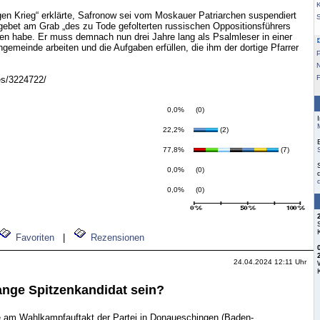
K
gegen Krieg“ erklärte, Safronow sei vom Moskauer Patriarchen suspendiert
rgebet am Grab „des zu Tode gefolterten russischen Oppositionsführers
en habe. Er muss demnach nun drei Jahre lang als Psalmleser in einer
emeinde arbeiten und die Aufgaben erfüllen, die ihm der dortige Pfarrer
F
ries/3224722/
0,0%
(0)
22,2%
(2)
77,8%
(7)
0,0%
(0)
0,0%
(0)
Favoriten
|
Rezensionen
24.04.2024 12:11 Uhr
ange Spitzenkandidat sein?
am Wahlkampfauftakt der Partei in Donaueschingen (Baden-