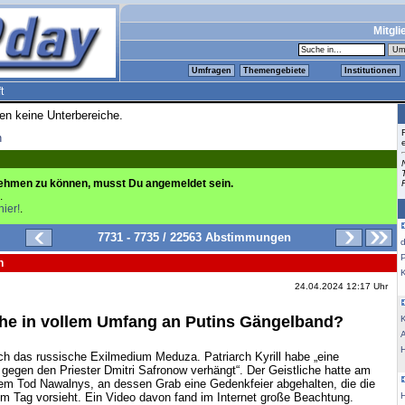
Mitgli
Umfragen
Themengebiete
Institutionen
t
ren keine Unterbereiche.
n
ehmen zu können, musst Du angemeldet sein.
.
hier!
.
7731 - 7735 / 22563 Abstimmungen
n
K
24.04.2024 12:17 Uhr
che in vollem Umfang an Putins Gängelband?
K
ch das russische Exilmedium Meduza. Patriarch Kyrill habe „eine
 gegen den Priester Dmitri Safronow verhängt“. Der Geistliche hatte am
em Tod Nawalnys, an dessen Grab eine Gedenkfeier abgehalten, die die
m Tag vorsieht. Ein Video davon fand im Internet große Beachtung.