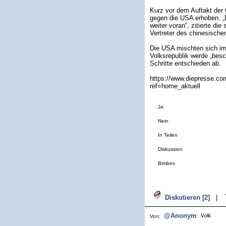
Kurz vor dem Auftakt der
gegen die USA erhoben. „D
weiter voran“, zitierte di
Vertreter des chinesische
Die USA mischten sich im
Volksrepublik werde „besc
Schritte entschieden ab.
https://www.diepresse.co
ref=home_aktuell
Ja
Nein
In Teilen
Diskussion
Bimbes
Diskutieren [2]
|
@Anonym
Von: