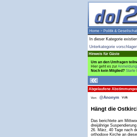
Home
>
Politik & Gesellschaf
In dieser Kategorie existie
Unterkategorie vorschlage
Hinweis für Gäste
Um an den Umfragen teiln
Hier geht es zur
Anmeldung
Noch kein Mitglied?
Starte 
Abgelaufene Abstimmunge
@Anonym
Von:
Hängt die Ostkir
Das berichtete am Mittwo
dreijährige Suspendierung
26. März, 40 Tage nach d
orthodoxe Kirche an diese