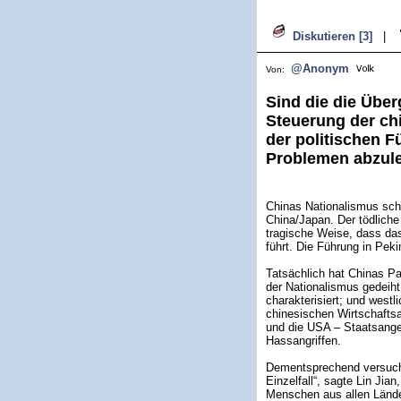
Diskutieren [3]
|
@Anonym
Von:
Sind die die Über
Steuerung der ch
der politischen 
Problemen abzul
Chinas Nationalismus sch
China/Japan. Der tödliche
tragische Weise, dass da
führt. Die Führung in Peki
Tatsächlich hat Chinas Par
der Nationalismus gedeiht
charakterisiert; und westl
chinesischen Wirtschaftsa
und die USA – Staatsange
Hassangriffen.
Dementsprechend versucht
Einzelfall“, sagte Lin Ji
Menschen aus allen Länder