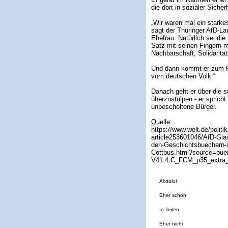
die dort in sozialer Sicherh
„Wir waren mal ein starke
sagt der Thüringer AfD-L
Ehefrau. Natürlich sei di
Satz mit seinen Fingern m
Nachbarschaft, Solidarität
Und dann kommt er zum Pu
vom deutschen Volk.“
Danach geht er über die 
überzustülpen - er spric
unbescholtene Bürger.
Quelle:
https://www.welt.de/politi
article253601046/AfD-Glau
den-Geschichtsbuechern-s
Cottbus.html?source=pue
V41.4.C_FCM_p35_extra
Absolut
Eher schon
In Teilen
Eher nicht