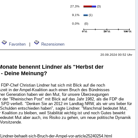
27,3%
(3)
9,1%
(1)
0,0%
(0)
Favoriten
|
Rezensionen
20.09.2024 00:52 Uhr
nate benennt Lindner als "Herbst der
 - Deine Meinung?
FDP-Chef Christian Lindner hat sich mit Blick auf die noch
zeit in der Ampel-Koalition auch einen Bruch des Bündnisses
iner Generation haben wir den Mut, für unsere Überzeugungen
er der "Rheinischen Post" mit Blick auf das Jahr 1982, als die FDP die
r SPD verließ. "Denken Sie an 2012 im Landtag NRW, als wir uns lieber für
 Schulden entschieden haben", sagte Lindner. "Manchmal bedeutet Mut,
 Koalition zu bleiben, weil Stabilität wichtig ist und noch Gutes bewirkt
deutet Mut aber auch, ins Risiko zu gehen, um neue politische Dynamik
Vorsitzende.
k/Lindner-behaelt-sich-Bruch-der-Ampel-vor-article25240254.html