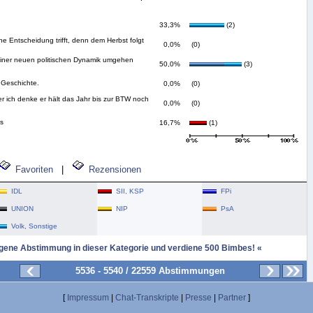
33,3%
(2)
ne Entscheidung trifft, denn dem Herbst folgt
0,0%
(0)
t einer neuen politischen Dynamik umgehen
50,0%
(3)
 Geschichte.
0,0%
(0)
ber ich denke er hält das Jahr bis zur BTW noch
0,0%
(0)
s
16,7%
(1)
Favoriten
|
Rezensionen
IDL
SII, KSP
FPi
UNION
NIP
PsA
Volk, Sonstige
igene Abstimmung in dieser Kategorie und verdiene 500 Bimbes! «
5536 - 5540 / 22559 Abstimmungen
[
Impressum
|
Chat-Transkripte
|
Presse
|
Partner
]