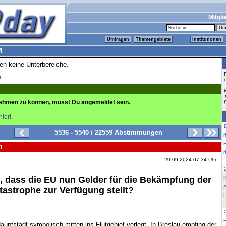
Mitgli
Umfragen
Themengebiete
Institutionen
t
ren keine Unterbereiche.
n
ehmen zu können, musst Du angemeldet sein.
.
hier!
.
5536 - 5540 / 22559 Abstimmungen
n
20.09.2024 07:34 Uhr
t, dass die EU nun Gelder für die Bekämpfung der
K
tastrophe zur Verfügung stellt?
uptstadt symbolisch mitten ins Flutgebiet verlegt. In Breslau empfing der