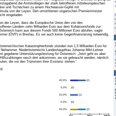
K
stagabend die Amtskollegen der stark betroffenen mitteleuropäischen
akei und Tschechien zu einem Hochwasser-Gipfel mit
rsula von der Leyen. Den umstrittenen ungarischen Premierminister
icht eingeladen.
on der Leyen, dass die Europäische Union den von den
F
roffenen Ländern zehn Milliarden Euro aus dem Kohäsionsfonds zur
Österreich kann aus diesem Fonds 500 Millionen Euro abrufen, sagte
mer (ÖVP) in Breslau. Es sei auch keine Gegenfinanzierung notwendig,
 österreichischen Katastrophenfonds stünden nun 1,5 Milliarden Euro für
e Nehammer. Niederösterreichs Landeshauptfrau Johanna Mikl-Leitner
t gegebene Unterstützungsleistung für Österreich: „Jetzt geht es aber
Hilfszahlungen rasch dort ankommen, wo sie gebraucht werden, nämlich
euten, die vor den Trümmern ihrer Existenz stehen.“
24
40,0%
(2)
0,0%
(0)
20,0%
(1)
0,0%
(0)
40,0%
(2)