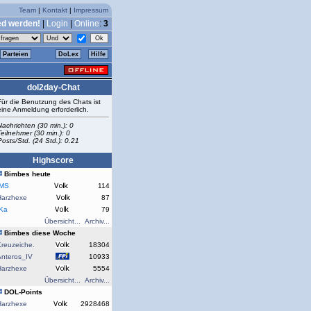
Team
|
Kontakt
|
Impressum
ed werden!
|
Login
|
Online
:
3
Parteien
DoLex
Hilfe
dol2day-Chat
Für die Benutzung des Chats ist
eine Anmeldung erforderlich.
Nachrichten (30 min.): 0
Teilnehmer (30 min.): 0
Posts/Std. (24 Std.): 0.21
Highscore
Bimbes heute
rMS
114
Harzhexe
87
rKa
79
Übersicht...
Archiv...
Bimbes diese Woche
reuzeiche.
18304
Anteros_IV
10933
Harzhexe
5554
Übersicht...
Archiv...
DOL-Points
Harzhexe
2928468