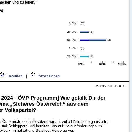
machen und zu leben.“
24
0,0%
(0)
20,0%
(1)
60,0%
(3)
0,0%
(0)
20,0%
(1)
Favoriten
|
Rezensionen
20.09.2024 01:19 Uhr
 2024 - ÖVP-Programm] Wie gefällt Dir der
ma „Sicheres Österreich“ aus dem
r Volkspartei?
s Österreich, deshalb setzen wir auf volle Härte bei organisierter
s und Schleppern und bereiten uns auf Herausforderungen im
yberkriminalität und Blackout-Vorsorge vor.