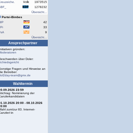
reuzeiche.
1973515
SBF_
1278232
Übersicht...
Partei-Bimbes
NIP
42
Pi
33
PsA
9
Übersicht...
Ansprechpartner
Initiativen gründen:
Moderatoren
Beschwerden über Doler:
Schiedsgericht
Sonstige Fragen und Hinweise an
die Betreiber:
dol2day-team@gmx.de
Wahltermin
20.09.2026 23:59
Stichtag: Nominierung der
Kanzlerkandidaten
01.10.2026 20:00 - 08.10.2026
20:00
Wahl zum/zur 83. Internet-
Kanzler/-in