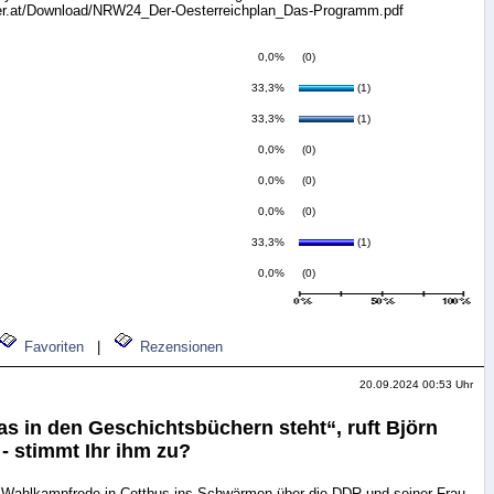
er.at/Download/NRW24_Der-Oesterreichplan_Das-Programm.pdf
0,0%
(0)
33,3%
(1)
33,3%
(1)
0,0%
(0)
0,0%
(0)
0,0%
(0)
33,3%
(1)
0,0%
(0)
Favoriten
|
Rezensionen
20.09.2024 00:53 Uhr
as in den Geschichtsbüchern steht“, ruft Björn
- stimmt Ihr ihm zu?
 Wahlkampfrede in Cottbus ins Schwärmen über die DDR und seiner Frau,