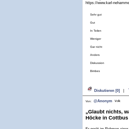
https://www.karl-nehamm
Sehr gut
Gut
In Teilen
Weniger
Gar nicht
Anders
Diskussion
Bimbes
Diskutieren [0]
|
@Anonym
Von:
„Glaubt nichts, w
Höcke in Cottbus 
Er gerät im Rahmen einer