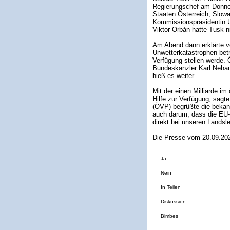
Regierungschef am Donner
Staaten Österreich, Slow
Kommissionspräsidentin U
Viktor Orbán hatte Tusk n
Am Abend dann erklärte v
Unwetterkatastrophen bet
Verfügung stellen werde. 
Bundeskanzler Karl Neham
hieß es weiter.
Mit der einen Milliarde im
Hilfe zur Verfügung, sagt
(ÖVP) begrüßte die bekann
auch darum, dass die EU-
direkt bei unseren Landsl
Die Presse vom 20.09.20
Ja
Nein
In Teilen
Diskussion
Bimbes