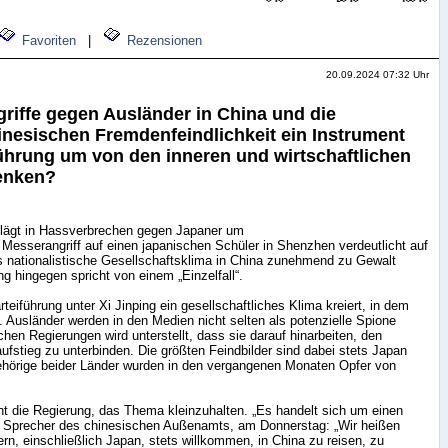
Favoriten
|
Rezensionen
20.09.2024 07:32 Uhr
griffe gegen Ausländer in China und die
inesischen Fremdenfeindlichkeit ein Instrument
Führung um von den inneren und wirtschaftlichen
enken?
lägt in Hassverbrechen gegen Japaner um
 Messerangriff auf einen japanischen Schüler in Shenzhen verdeutlicht auf
s nationalistische Gesellschaftsklima in China zunehmend zu Gewalt
ng hingegen spricht von einem „Einzelfall“.
teiführung unter Xi Jinping ein gesellschaftliches Klima kreiert, in dem
. Ausländer werden in den Medien nicht selten als potenzielle Spione
ichen Regierungen wird unterstellt, dass sie darauf hinarbeiten, den
ufstieg zu unterbinden. Die größten Feindbilder sind dabei stets Japan
hörige beider Länder wurden in den vergangenen Monaten Opfer von
 die Regierung, das Thema kleinzuhalten. „Es handelt sich um einen
an, Sprecher des chinesischen Außenamts, am Donnerstag: „Wir heißen
n, einschließlich Japan, stets willkommen, in China zu reisen, zu