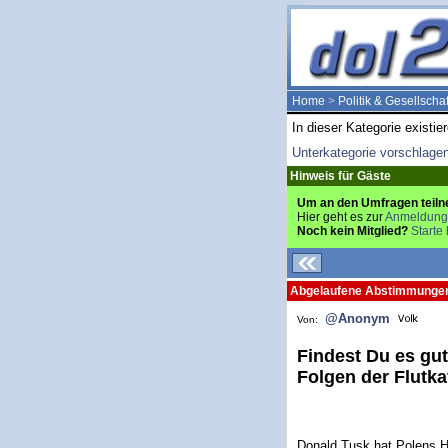
Home
>
Politik & Gesellschaf
In dieser Kategorie existie
Unterkategorie vorschlage
Hinweis für Gäste
Um an den Umfragen teiln
Hier geht es zur
Anmeldung
Noch kein Mitglied?
Starte 
Abgelaufene Abstimmunge
@Anonym
Von:
Findest Du es gu
Folgen der Flutka
Donald Tusk hat Polens Ha