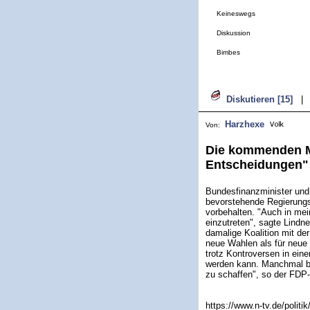
Keineswegs
Diskussion
Bimbes
Diskutieren [15]
|
Harzhexe
Von:
Die kommenden Mo
Entscheidungen"
Bundesfinanzminister und 
bevorstehende Regierungs
vorbehalten. "Auch in me
einzutreten", sagte Lindn
damalige Koalition mit de
neue Wahlen als für neue
trotz Kontroversen in einer
werden kann. Manchmal be
zu schaffen", so der FDP-
https://www.n-tv.de/politi