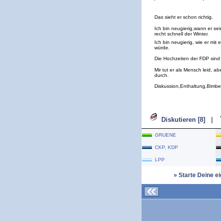
Das sieht er schon richtig.
Ich bin neugierig,wann er sei
recht schnell der Winter.
Ich bin neugierig, wie er mi
würde.
Die Hochzeiten der FDP sind
Mir tut er als Mensch leid, a
durch.
Diskussion,Enthaltung,Bimbe
Diskutieren [8]
|
GRUENE
CKP, KDP
LPP
» Starte Deine e