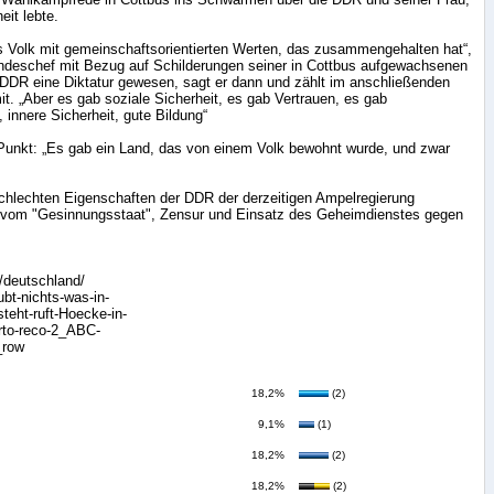
eit lebte.
s Volk mit gemeinschaftsorientierten Werten, das zusammengehalten hat“,
andeschef mit Bezug auf Schilderungen seiner in Cottbus aufgewachsenen
e DDR eine Diktatur gewesen, sagt er dann und zählt im anschließenden
it. „Aber es gab soziale Sicherheit, es gab Vertrauen, es gab
, innere Sicherheit, gute Bildung“
nkt: „Es gab ein Land, das von einem Volk bewohnt wurde, und zwar
schlechten Eigenschaften der DDR der derzeitigen Ampelregierung
ht vom "Gesinnungsstaat", Zensur und Einsatz des Geheimdienstes gegen
k/deutschland/
bt-nichts-was-in-
teht-ruft-Hoecke-in-
rto-reco-2_ABC-
_row
18,2%
(2)
9,1%
(1)
18,2%
(2)
18,2%
(2)