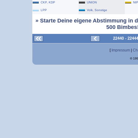
CKP, KDP
UNION
NI
LPP
Volk, Sonstige
» Starte Deine eigene Abstimmung in d
500 Bimbes!
22440 - 2244
[
Impressum
|
Ch
© 199