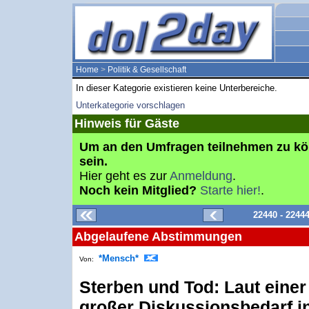
Home
>
Politik & Gesellschaft
In dieser Kategorie existieren keine Unterbereiche.
Unterkategorie vorschlagen
Hinweis für Gäste
Um an den Umfragen teilnehmen zu k
sein.
Hier geht es zur
Anmeldung
.
Noch kein Mitglied?
Starte hier!
.
22440 - 2244
Abgelaufene Abstimmungen
*Mensch*
Von:
Sterben und Tod: Laut einer
großer Diskussionsbedarf i