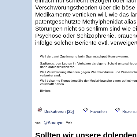
einfach nur schlecht erzogen oder fau
Verschwörungstheorien über die böse 
Medikamente verticken will, wie das lä
patentgeschützte Methylphenidat alias 
Störungen nicht so schlimm sind wie
Psychose oder Schizophrenie, brauchen
infolge solcher Berichte evtl. verweiger
Weil sie damit Zustimmung beim Stammtischpublikum erwarten.
Sadismus: den Leuten ihr Verhalten als eigene Schuld unterschiebe
dann dafür schikanieren.
Weil Verschwörungstheorien gegen Pharmaindustrie und Wissenschaf
verbreitet sind.
Weil bekannte Korruptionsfälle der Medizinbranche einen schlechten
verschafft haben.
Bimbes
Diskutieren [25]
|
Favoriten
|
Rezensi
@Anonym
Von:
Sollten wir unsere dolenden