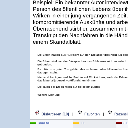
Beispiel: Ein bekannter Autor interview
Person des öffentlichen Lebens über ih
Wirken in einer jung vergangenen Zeit,
kompromittierende Auskünfte und arbe
Überraschend stirbt er, zusammen mit 
Transkript den Nachfahren in die Händ
einem Skandalblatt.
Die Erben hätten aus Rücksicht auf den Erblasser dies nicht tun soll
Die Erben sind von den Versprechen des Erblassers nicht moralisch
gebunden.
Es hätte zum guten Ton gehört, das zu lassen, obwohl keine konkre
dagegen steht.
Niemand hat irgendwelche Rechte auf Rücksichten, auch der Erblass
das Material jederzeit veröffentlichen können.
Die Taten der Erben fallen auf sie selbst zurück.
Weitere Meinung.
Diskutieren [10]
|
Favoriten
|
Rezensi
GRUENE
IDL
SII