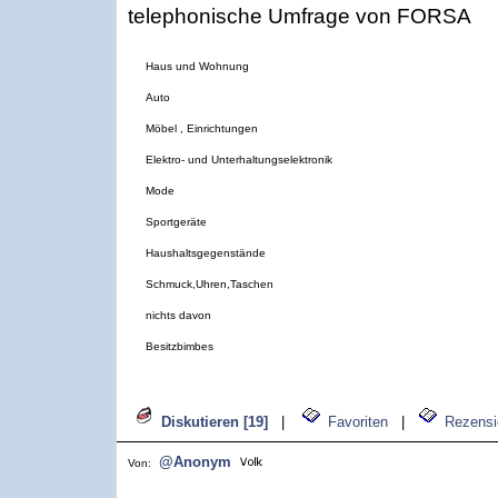
telephonische Umfrage von FORSA
Haus und Wohnung
Auto
Möbel , Einrichtungen
Elektro- und Unterhaltungselektronik
Mode
Sportgeräte
Haushaltsgegenstände
Schmuck,Uhren,Taschen
nichts davon
Besitzbimbes
Diskutieren [19]
|
Favoriten
|
Rezensi
@Anonym
Von: