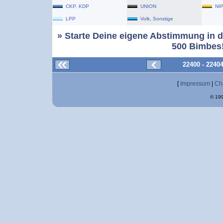
CKP, KDP
UNION
NI
LPP
Volk, Sonstige
» Starte Deine eigene Abstimmung in d
500 Bimbes!
22400 - 2240
[
Impressum
|
Ch
© 199