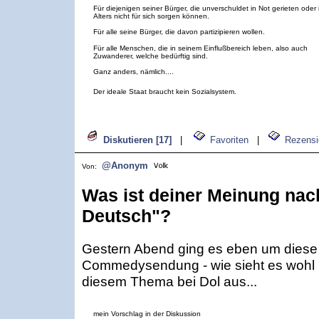
Für diejenigen seiner Bürger, die unverschuldet in Not gerieten oder 
Alters nicht für sich sorgen können.
Für alle seine Bürger, die davon partizipieren wollen.
Für alle Menschen, die in seinem Einflußbereich leben, also auch
Zuwanderer, welche bedürftig sind.
Ganz anders, nämlich....
Der ideale Staat braucht kein Sozialsystem.
Diskutieren [17]
|
Favoriten
|
Rezensi
@Anonym
Von:
Was ist deiner Meinung nac
Deutsch"?
Gestern Abend ging es eben um diese 
Commedysendung - wie sieht es wohl 
diesem Thema bei Dol aus...
mein Vorschlag in der Diskussion