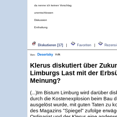
da nenne ich keinen Vorschlag
unentschlossen
Diskussion
Enthaltung
Diskutieren [17]
|
Favoriten
|
Rezensi
Desertsky
Von:
Klerus diskutiert über Zukun
Limburgs Last mit der Erbs
Meinung?
(...)Im Bistum Limburg wird darüber dis
durch die Kostenexplosion beim Bau d
ausgelöst wurde, mit guten Taten zu 
des Magazins "Spiegel" zufolge erwäg
Ordinariat und der Klerus eine anderw