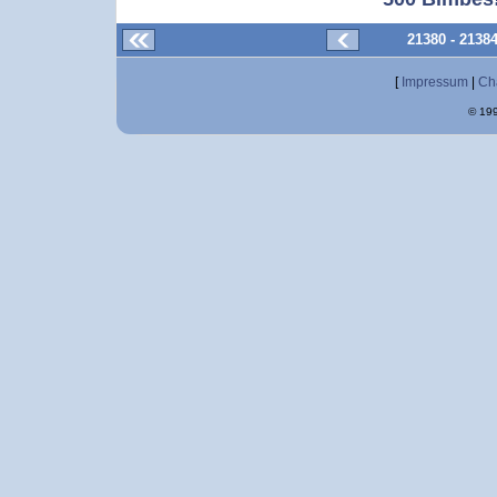
21380 - 2138
[
Impressum
|
Ch
© 199