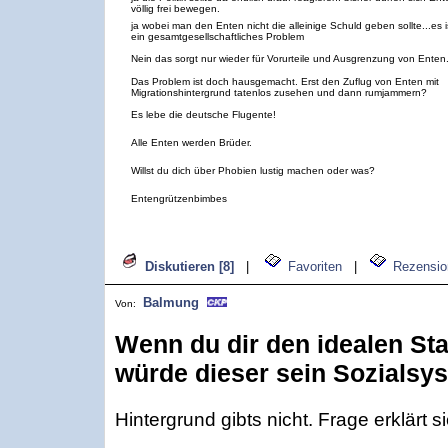
völlig frei bewegen.
ja wobei man den Enten nicht die alleinige Schuld geben sollte...es i
ein gesamtgesellschaftliches Problem
Nein das sorgt nur wieder für Vorurteile und Ausgrenzung von Enten
Das Problem ist doch hausgemacht. Erst den Zuflug von Enten mit
Migrationshintergrund tatenlos zusehen und dann rumjammern?
Es lebe die deutsche Flugente!
Alle Enten werden Brüder.
Willst du dich über Phobien lustig machen oder was?
Entengrützenbimbes
Diskutieren [8]
|
Favoriten
|
Rezensio
Balmung
Von:
Wenn du dir den idealen Staa
würde dieser sein Sozialsy
Hintergrund gibts nicht. Frage erklärt s