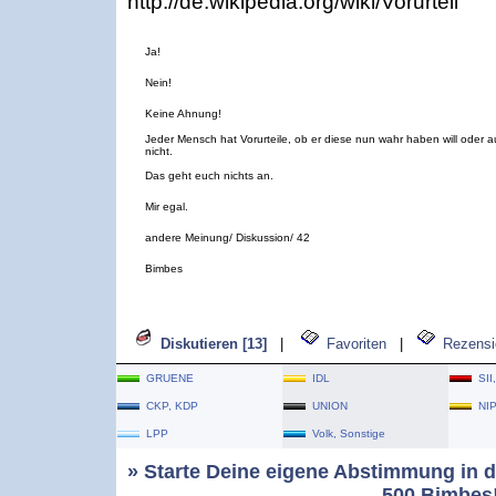
http://de.wikipedia.org/wiki/Vorurteil
Ja!
Nein!
Keine Ahnung!
Jeder Mensch hat Vorurteile, ob er diese nun wahr haben will oder 
nicht.
Das geht euch nichts an.
Mir egal.
andere Meinung/ Diskussion/ 42
Bimbes
Diskutieren [13]
|
Favoriten
|
Rezensi
GRUENE
IDL
SII
CKP, KDP
UNION
NI
LPP
Volk, Sonstige
» Starte Deine eigene Abstimmung in d
500 Bimbes!