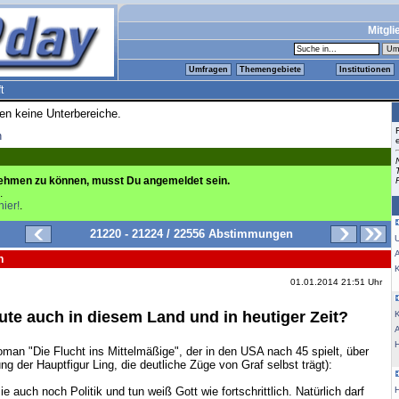
Mitgli
Umfragen
Themengebiete
Institutionen
t
ren keine Unterbereiche.
n
ehmen zu können, musst Du angemeldet sein.
.
hier!
.
21220 - 21224 / 22556 Abstimmungen
n
K
01.01.2014 21:51 Uhr
ute auch in diesem Land und in heutiger Zeit?
K
an "Die Flucht ins Mittelmäßige", der in den USA nach 45 spielt, über
ng der Hauptfigur Ling, die deutliche Züge von Graf selbst trägt):
e auch noch Politik und tun weiß Gott wie fortschrittlich. Natürlich darf