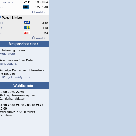
reuzeiche.
1930064
SBF_
1275549
Übersicht...
Partei-Bimbes
Pi
280
IDL
110
II
53
Übersicht...
Ansprechpartner
Initiativen gründen:
Moderatoren
Beschwerden über Doler:
Schiedsgericht
Sonstige Fragen und Hinweise an
die Betreiber:
dol2day-team@gmx.de
Wahltermin
20.09.2026 23:59
Stichtag: Nominierung der
Kanzlerkandidaten
01.10.2026 20:00 - 08.10.2026
20:00
Wahl zum/zur 83. Internet-
Kanzler/-in