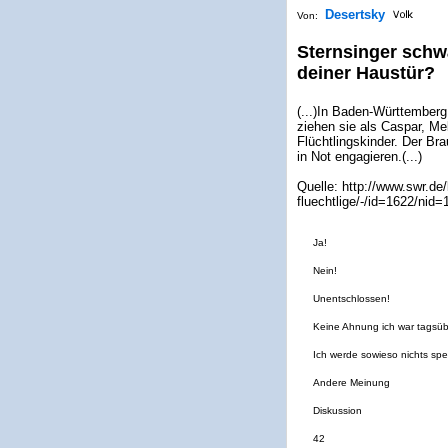
Desertsky
Von:
Sternsinger schw
deiner Haustür?
(...)In Baden-Württemberg
ziehen sie als Caspar, Me
Flüchtlingskinder. Der Brau
in Not engagieren.(...)
Quelle: http://www.swr.de
fluechtlige/-/id=1622/nid
Ja!
Nein!
Unentschlossen!
Keine Ahnung ich war tagsüb
Ich werde sowieso nichts sp
Andere Meinung
Diskussion
42