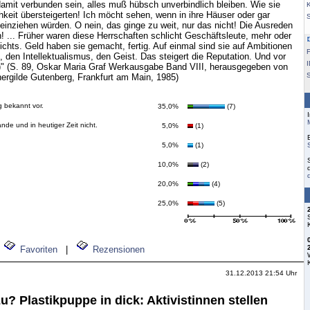
damit verbunden sein, alles muß hübsch unverbindlich bleiben. Wie sie
K
chkeit übersteigerten! Ich möcht sehen, wenn in ihre Häuser oder gar
inziehen würden. O nein, das ginge zu weit, nur das nicht! Die Ausreden
! ... Früher waren diese Herrschaften schlicht Geschäftsleute, mehr oder
ichts. Geld haben sie gemacht, fertig. Auf einmal sind sie auf Ambitionen
F
, den Intellektualismus, den Geist. Das steigert die Reputation. Und vor
(...)" (S. 89, Oskar Maria Graf Werkausgabe Band VIII, herausgegeben von
S
chergilde Gutenberg, Frankfurt am Main, 1985)
g bekannt vor.
35,0%
(7)
nde und in heutiger Zeit nicht.
5,0%
(1)
5,0%
(1)
10,0%
(2)
20,0%
(4)
25,0%
(5)
Favoriten
|
Rezensionen
31.12.2013 21:54 Uhr
? Plastikpuppe in dick: Aktivistinnen stellen