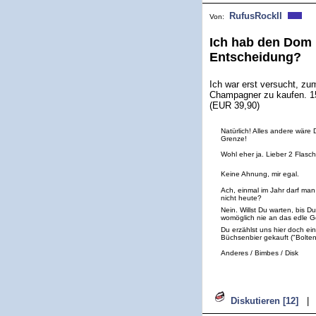
RufusRockII
Von:
Ich hab den Dom 
Entscheidung?
Ich war erst versucht, z
Champagner zu kaufen. 15
(EUR 39,90)
Natürlich! Alles andere wäre
Grenze!
Wohl eher ja. Lieber 2 Flasc
Keine Ahnung, mir egal.
Ach, einmal im Jahr darf ma
nicht heute?
Nein. Willst Du warten, bis
womöglich nie an das edle Ge
Du erzählst uns hier doch ei
Büchsenbier gekauft ("Bolten k
Anderes / Bimbes / Disk
Diskutieren [12]
|