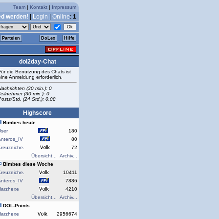
Team
|
Kontakt
|
Impressum
ed werden!
|
Login
|
Online
:
1
Parteien
DoLex
Hilfe
dol2day-Chat
Für die Benutzung des Chats ist
eine Anmeldung erforderlich.
Nachrichten (30 min.): 0
Teilnehmer (30 min.): 0
Posts/Std. (24 Std.): 0.08
Highscore
Bimbes heute
User
180
Anteros_IV
80
reuzeiche.
72
Übersicht...
Archiv...
Bimbes diese Woche
reuzeiche.
10411
Anteros_IV
7886
Harzhexe
4210
Übersicht...
Archiv...
DOL-Points
Harzhexe
2956674