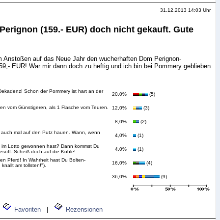
31.12.2013 14:03 Uhr
Perignon (159.- EUR) doch nicht gekauft. Gute
um Anstoßen auf das Neue Jahr den wucherhaften Dom Perignon-
9,- EUR! War mir dann doch zu heftig und ich bin bei Pommery geblieben
 Dekadenz! Schon der Pommery ist hart an der
20,0%
(5)
hen vom Günstigeren, als 1 Flasche vom Teuren.
12,0%
(3)
8,0%
(2)
n auch mal auf den Putz hauen. Wann, wenn
4,0%
(1)
 Du im Lotto gewonnen hast? Dann kommst Du
4,0%
(1)
söff. Scheiß doch auf die Kohle!
nen Pferd! In Wahrheit hast Du Bolten-
16,0%
(4)
nallt am tollsten!").
36,0%
(9)
Favoriten
|
Rezensionen