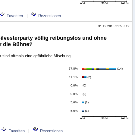
Favoriten
|
Rezensionen
31.12.2013 21:50 Uhr
ilvesterparty völlig reibungslos und ohne
r die Bühne?
 sind oftmals eine gefährliche Mischung.
77,8%
(14)
11,1%
(2)
0,0%
(0)
0,0%
(0)
5,6%
(1)
5,6%
(1)
Favoriten
|
Rezensionen