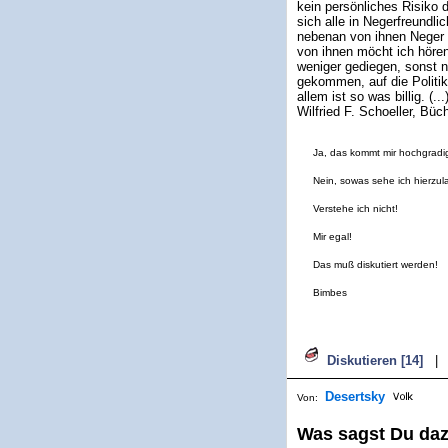
kein persönliches Risiko 
sich alle in Negerfreundli
nebenan von ihnen Neger e
von ihnen möcht ich hören
weniger gediegen, sonst n
gekommen, auf die Politik
allem ist so was billig. 
Wilfried F. Schoeller, Bü
Ja, das kommt mir hochgradi
Nein, sowas sehe ich hierzula
Verstehe ich nicht!
Mir egal!
Das muß diskutiert werden!
Bimbes
Diskutieren [14]
|
Desertsky
Von:
Was sagst Du dazu