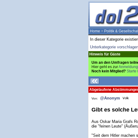
Home
>
Politik & Gesellschaf
In dieser Kategorie existie
Unterkategorie vorschlage
Hinweis für Gäste
Um an den Umfragen teiln
Hier geht es zur
Anmeldung
Noch kein Mitglied?
Starte 
Abgelaufene Abstimmunge
@Anonym
Von:
Gibt es solche Le
Aus Oskar Maria Grafs Rom
die "feinen Leute" (Äußeru
"Seit dem Hitler machen si