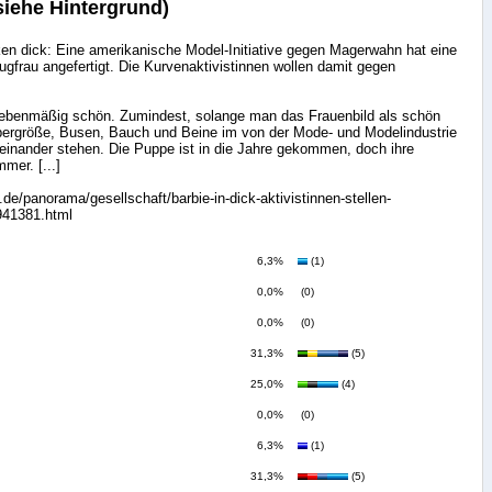
siehe Hintergrund)
ken dick: Eine amerikanische Model-Initiative gegen Magerwahn hat eine
eugfrau angefertigt. Die Kurvenaktivistinnen wollen damit gegen
h ebenmäßig schön. Zumindest, solange man das Frauenbild als schön
pergröße, Busen, Bauch und Beine im von der Mode- und Modelindustrie
ueinander stehen. Die Puppe ist in die Jahre gekommen, doch ihre
mmer. [...]
.de/panorama/gesellschaft/barbie-in-dick-aktivistinnen-stellen-
941381.html
6,3%
(1)
0,0%
(0)
0,0%
(0)
31,3%
(5)
25,0%
(4)
.
0,0%
(0)
6,3%
(1)
31,3%
(5)