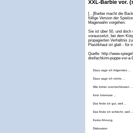
XXL-Barbie vor. (
[...]Barbie macht die Bac
füllige Version der Spielz
Magerwahn vorgehen.
Sie ist über 50, und doc
voraussetzt, bei dem Kör
propagierten Verhältnis z
Plastikhaut ist glatt - für i
Quelle: http://www.spiegel
dreifachkinn-puppe-vor-a-
Dazu sage ich folgendes ...
Dazu sage ich nichts ...
Wie immer unentschlossen ...
Kein Interesse ...
Das finde ich gut, weil ...
Das finde ich schlecht, weil ..
Keine Ahnung
Diskussion