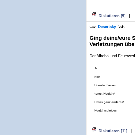
Diskutieren [9]
|
Desertsky
Von:
Ging deine/eure S
Verletzungen übe
Der Alkohol und Feuerwerk
Ja!
Nein!
Unentschlossen!
*prost Neujahr*
Etwas ganz anderes!
Neujahrsbimbes!
Diskutieren [11]
|