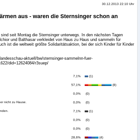
30.12.2013 22:10 Uhr
ärmen aus - waren die Sternsinger schon an
 sind seit Montag die Sternsinger unterwegs. In den nächsten Tagen
lchior und Balthasar verkleidet von Haus zu Haus und sammeln für
ch ist die weltweit größte Solidaritätsaktion, bei der sich Kinder für Kinder
/landesschau-aktuell/bw/sternsinger-sammelnn-fuer-
=1622/did=12624084/r3suep/
7,1%
(1)
57,1%
(8)
0,0%
(0)
er nicht zu Hause.
0,0%
(0)
enden.
7,1%
(1)
0,0%
(0)
0,0%
(0)
28,6%
(4)