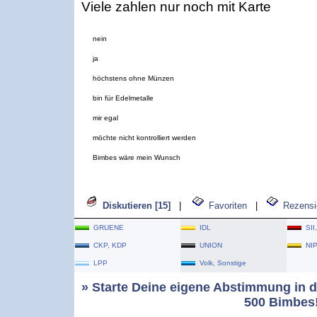
Viele zahlen nur noch mit Karte
nein
ja
höchstens ohne Münzen
bin für Edelmetalle
mir egal
möchte nicht kontrolliert werden
Bimbes wäre mein Wunsch
Diskutieren [15]
|
Favoriten
|
Rezensi
GRUENE
IDL
SII
CKP, KDP
UNION
NI
LPP
Volk, Sonstige
» Starte Deine eigene Abstimmung in d
500 Bimbes!