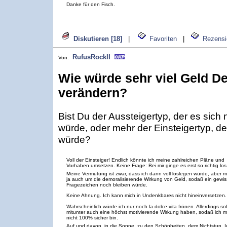
Danke für den Fisch.
Diskutieren [18]
|
Favoriten
|
Rezensi
RufusRockII
Von:
Wie würde sehr viel Geld D
verändern?
Bist Du der Aussteigertyp, der es sich
würde, oder mehr der Einsteigertyp, der
würde?
Voll der Einsteiger! Endlich könnte ich meine zahlreichen Pläne und
Vorhaben umsetzen. Keine Frage: Bei mir ginge es erst so richtig los
Meine Vermutung ist zwar, dass ich dann voll loslegen würde, aber 
ja auch um die demoralisierende Wirkung von Geld, sodaß ein gewi
Fragezeichen noch bleiben würde.
Keine Ahnung. Ich kann mich in Undenkbares nicht hineinversetzen.
Wahrscheinlich würde ich nur noch la dolce vita frönen. Allerdings sol
mitunter auch eine höchst motivierende Wirkung haben, sodaß ich m
nicht 100% sicher bin.
Auf und davon, in die Sonne, zu den Schönheiten, dem Nichtstun. I