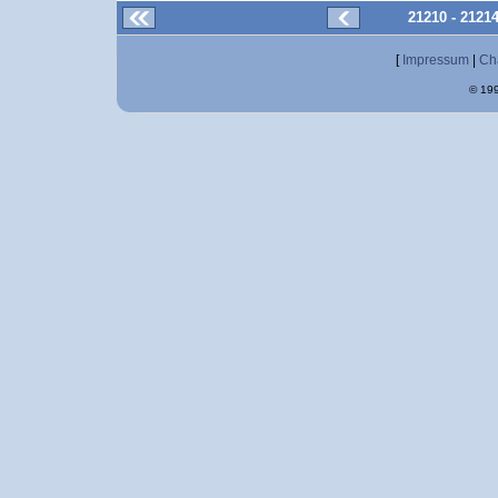
21210 - 2121
[
Impressum
|
Ch
© 199