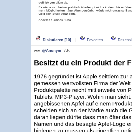
definitiv von allem ab.
Es würde sich bei mir praktisch überhaupt nichts ändern, bis auf das
mehr Möglichkeiten hätte. Aber persönlich würde mich etwas so Ban
Geld kein Stück verändern.
Anderes / Bimbes / Disk
Diskutieren [10]
|
Favoriten
|
Rezensi
@Anonym
Von:
Besitzt du ein Produkt der 
1976 gegründet ist Apple seitdem zur a
gemessen wertvollsten Firma der Welt
Produktpalette reicht mittlerweile von
Tablets, MP3-Player. Wohin man sieht, 
angebissenen Apfel auf einem Produkt
scheiden sich an der Marke auch die Ge
daran liegen dürfte dass man öfter das 
Namen und das besagte Apfel-Logo ei
hinlegen zu müssen als eigentlich nöti