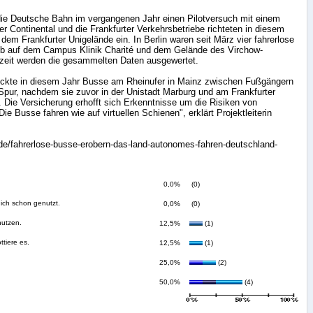
 die Deutsche Bahn im vergangenen Jahr einen Pilotversuch mit einem
er Continental und die Frankfurter Verkehrsbetriebe richteten in diesem
 dem Frankfurter Unigelände ein. In Berlin waren seit März vier fahrerlose
eb auf dem Campus Klinik Charité und dem Gelände des Virchow-
rzeit werden die gesammelten Daten ausgewertet.
ickte in diesem Jahr Busse am Rheinufer in Mainz zwischen Fußgängern
 Spur, nachdem sie zuvor in der Unistadt Marburg und am Frankfurter
 Die Versicherung erhofft sich Erkenntnisse um die Risiken von
 Busse fahren wie auf virtuellen Schienen", erklärt Projektleiterin
de/fahrerlose-busse-erobern-das-land-autonomes-fahren-deutschland-
0,0%
(0)
 ich schon genutzt.
0,0%
(0)
nutzen.
12,5%
(1)
ttiere es.
12,5%
(1)
25,0%
(2)
50,0%
(4)