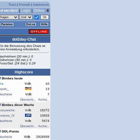
Team
|
Kontakt
|
Impressum
ed werden!
|
Login
|
Online
:
4
Parteien
DoLex
Hilfe
dol2day-Chat
Für die Benutzung des Chats ist
eine Anmeldung erforderlich.
Nachrichten (30 min.): 0
Teilnehmer (30 min.): 0
Posts/Std. (24 Std.): 0.29
Highscore
Bimbes heute
rKa
42
ystic_
13
Harzhexe
7
Übersicht...
Archiv...
Bimbes diese Woche
reuzeiche.
18272
Anteros_IV
10933
Harzhexe
5474
Übersicht...
Archiv...
DOL-Points
Harzhexe
2928468