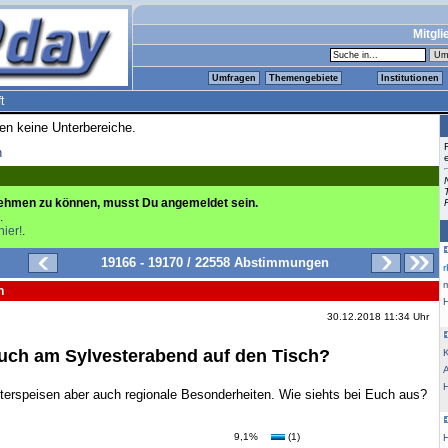
Mitgli
Umfragen
Themengebiete
Institutionen
t
ren keine Unterbereiche.
n
ehmen zu können, musst Du angemeldet sein.
.
hier!
.
19166 - 19170 / 22558 Abstimmungen
m
n
30.12.2018 11:34 Uhr
ch am Sylvesterabend auf den Tisch?
K
terspeisen aber auch regionale Besonderheiten. Wie siehts bei Euch aus?
9,1%
(1)