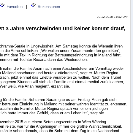
Favoriten
|
Rezensionen
29.12.2018 21:42 Uhr
ist 3 Jahre verschwinden und keiner kommt drauf,
chramm-Saraie in Ungewissheit. Am Samstag konnte die Wienerin ihren
 in die Arme schließen. „Wir wollen unser Zusammentreffen genießen“,
de mit dem Taxi in Richtung der Betreuungseinrichtung in Mailand fährt.
ammen mit Tochter Roxana dann das Wiedersehen.
eli nahm die Familie Arian nach einer Abschiedsfeier am Vormittag wieder
h Mailand anschauen und heute zurückreisen“, sagt er. Mutter Regina
äch, jetzt einmal das Erlebte verarbeiten zu wollen. Nach dem Trubel
gangenen Stunden will sich die Familie erst einmal medial zurückziehen,
Wer weiß, wie Arian reagiert“, erzählt sie.
 für die Familie Schramm-Saraie gab es am Freitag. Arian gab sich
 betreuten Einrichtung in Mailand mit seiner wahren Identität zu erkennen.
araufhin die Familie. Mutter Regina sprach von einem „richtigen
ich hatte immer das Gefühl, dass er am Leben ist“, sagt sie.
November 2015 aus einem Betreuungszentrum in Wien-Währing
en reiste, war für die Angehörigen immer die größte Wahrscheinlichkeit.
zählte schon damals, dass ihr Sohn mit dem Zug in ein Nachbarland