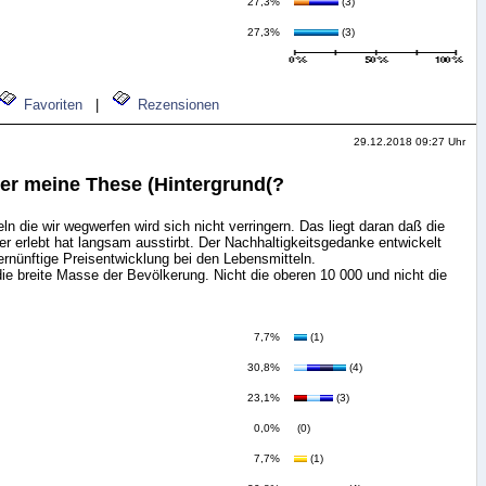
27,3%
(3)
27,3%
(3)
Favoriten
|
Rezensionen
29.12.2018 09:27 Uhr
er meine These (Hintergrund(?
n die wir wegwerfen wird sich nicht verringern. Das liegt daran daß die
r erlebt hat langsam ausstirbt. Der Nachhaltigkeitsgedanke entwickelt
ernünftige Preisentwicklung bei den Lebensmitteln.
ie breite Masse der Bevölkerung. Nicht die oberen 10 000 und nicht die
7,7%
(1)
30,8%
(4)
23,1%
(3)
0,0%
(0)
7,7%
(1)