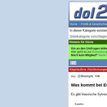
Home
>
Politik & Gesellschaf
In dieser Kategorie existie
Unterkategorie vorschlage
Hinweis für Gäste
Um an den Umfragen teiln
Hier geht es zur
Anmeldung
Noch kein Mitglied?
Starte 
Abgelaufene Abstimmunge
@Anonym
Von:
Was kommt bei Eu
Es gibt klassische Sylves
Karpfen