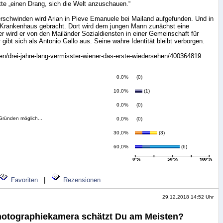
ätte „einen Drang, sich die Welt anzuschauen.“
rschwinden wird Arian in Pieve Emanuele bei Mailand aufgefunden. Und in
n Krankenhaus gebracht. Dort wird dem jungen Mann zunächst eine
er wird er von den Mailänder Sozialdiensten in einer Gemeinschaft für
 gibt sich als Antonio Gallo aus. Seine wahre Identität bleibt verborgen.
wien/drei-jahre-lang-vermisster-wiener-das-erste-wiedersehen/400364819
0,0%
(0)
10,0%
(1)
0,0%
(0)
 Gründen möglich...
0,0%
(0)
30,0%
(3)
60,0%
(6)
Favoriten
|
Rezensionen
29.12.2018 14:52 Uhr
hotographiekamera schätzt Du am Meisten?