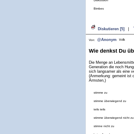
Diskussion
Bimbes
Diskutieren [5]
|
@Anonym
Von:
Wie denkst Du üb
Die Menge an Lebensmittel
Generation die noch Hunge
sich langsamer als eine v
(Anmerkung: gemeint ist d
Ärmsten,)
stimme zu
stimme überwiegend zu
teils teils
stimme überwiegend nicht zu
stimne nicht zu