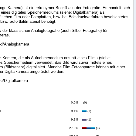
ge Kamera) ist ein retronymer Begriff aus der Fotografie. Es handelt sich
 eines digitales Speichermediums (siehe: Digitalkamera) als
schen Film oder Fotoplatten, bzw. bei Edeldruckverfahren beschichtetes
 bzw. Sofortbildmaterial benötigt.
k der klassischen Analogfotografie (auch Silber-Fotografie) für
meras.
wiki/Analogkamera
ne Kamera, die als Aufnahmemedium anstatt eines Films (siehe:
es Speichermedium verwendet; das Bild wird zuvor mittels eines
s (Bildsensor) digitalisiert. Manche Film-Fotoapparate können mit einer
ner Digitalkamera umgerüstet werden.
iki/Digitalkamera
0,0%
(0)
a
9,1%
(1)
9,1%
(1)
27,3%
(3)