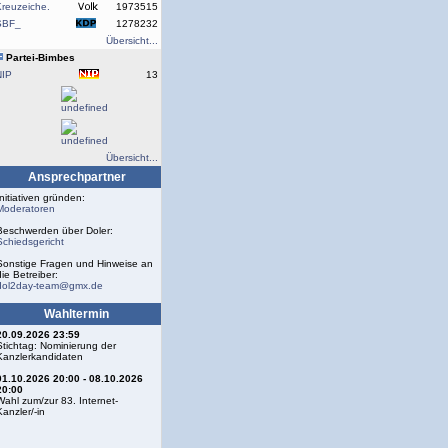
reuzeiche.
1973515
SBF_
1278232
Übersicht...
Partei-Bimbes
NIP
13
Übersicht...
Ansprechpartner
Initiativen gründen:
Moderatoren
Beschwerden über Doler:
Schiedsgericht
Sonstige Fragen und Hinweise an
die Betreiber:
dol2day-team@gmx.de
Wahltermin
20.09.2026 23:59
Stichtag: Nominierung der
Kanzlerkandidaten
01.10.2026 20:00 - 08.10.2026
20:00
Wahl zum/zur 83. Internet-
Kanzler/-in