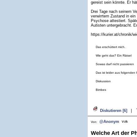
gereist sein könnte. Er h
Drei Tage nach seinem Ve
verwirrtem Zustand in ei
Psychose attestiert. Spät
Autisten untergebracht. Er
https://kurier.at/chronik/
Das erschüttert mich.
Wie geht das? Ein Rätsel
Sowas darf nicht passieren
Das ist leider aus folgenden
Diskussion
Bimbes
Diskutieren [6]
|
@Anonym
Von:
Welche Art der P