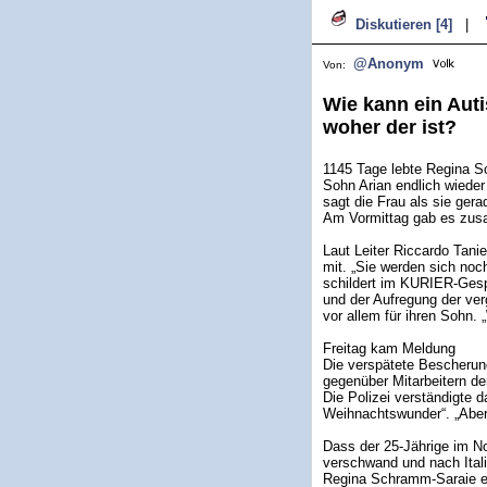
Diskutieren [4]
|
@Anonym
Von:
Wie kann ein Aut
woher der ist?
1145 Tage lebte Regina S
Sohn Arian endlich wieder
sagt die Frau als sie gera
Am Vormittag gab es zus
Laut Leiter Riccardo Tani
mit. „Sie werden sich noc
schildert im KURIER-Gespr
und der Aufregung der ver
vor allem für ihren Sohn. „
Freitag kam Meldung
Die verspätete Bescherung
gegenüber Mitarbeitern der
Die Polizei verständigte d
Weihnachtswunder“. „Aber 
Dass der 25-Jährige im 
verschwand und nach Itali
Regina Schramm-Saraie er