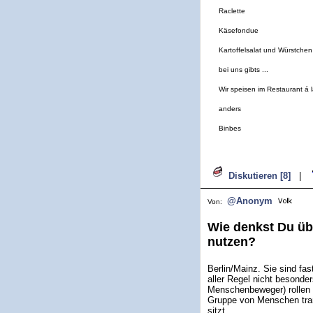
Raclette
Käsefondue
Kartoffelsalat und Würstchen
bei uns gibts ...
Wir speisen im Restaurant á l
anders
Binbes
Diskutieren [8]
|
@Anonym
Von:
Wie denkst Du üb
nutzen?
Berlin/Mainz. Sie sind fa
aller Regel nicht besonde
Menschenbeweger) rollen d
Gruppe von Menschen trans
sitzt.