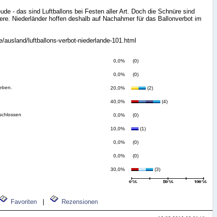
ude - das sind Luftballons bei Festen aller Art. Doch die Schnüre sind
Tiere. Niederländer hoffen deshalb auf Nachahmer für das Ballonverbot im
/ausland/luftballons-verbot-niederlande-101.html
0,0%
(0)
0,0%
(0)
ieben.
20,0%
(2)
40,0%
(4)
tschlossen
0,0%
(0)
10,0%
(1)
0,0%
(0)
0,0%
(0)
30,0%
(3)
Favoriten
|
Rezensionen