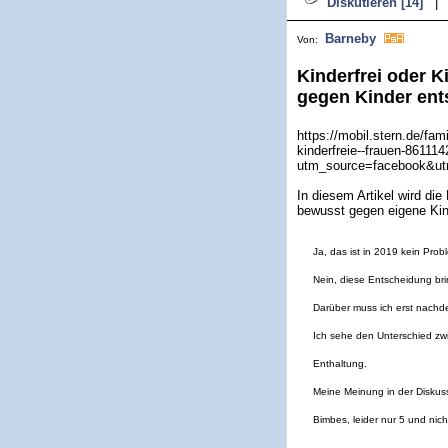
Diskutieren [14]
|
Barneby
Von:
Kinderfrei oder 
gegen Kinder en
https://mobil.stern.de/fam
kinderfreie--frauen-861114
utm_source=facebook&u
In diesem Artikel wird die
bewusst gegen eigene Kin
Ja, das ist in 2019 kein Prob
Nein, diese Entscheidung bri
Darüber muss ich erst nachd
Ich sehe den Unterschied zwi
Enthaltung.
Meine Meinung in der Diskus
Bimbes, leider nur 5 und nich