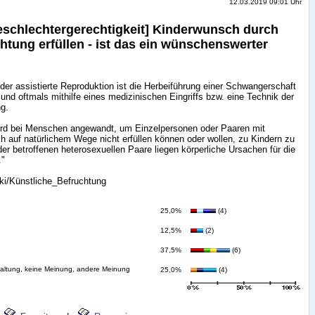
12.03.2019 09:01 Uhr
chlechtergerechtigkeit] Kinderwunsch durch
htung erfüllen - ist das ein wünschenswerter
der assistierte Reproduktion ist die Herbeiführung einer Schwangerschaft
nd oftmals mithilfe eines medizinischen Eingriffs bzw. eine Technik der
g.
ird bei Menschen angewandt, um Einzelpersonen oder Paaren mit
h auf natürlichem Wege nicht erfüllen können oder wollen, zu Kindern zu
der betroffenen heterosexuellen Paare liegen körperliche Ursachen für die
."
iki/Künstliche_Befruchtung
25,0%
(4)
12,5%
(2)
37,5%
(6)
haltung, keine Meinung, andere Meinung
25,0%
(4)