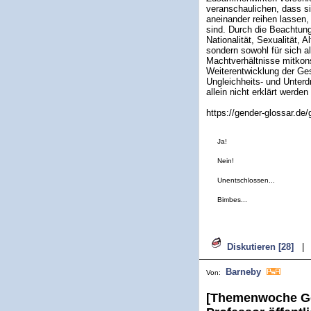
veranschaulichen, dass si
aneinander reihen lassen
sind. Durch die Beachtung
Nationalität, Sexualität, A
sondern sowohl für sich a
Machtverhältnisse mitkons
Weiterentwicklung der Ges
Ungleichheits- und Unterd
allein nicht erklärt werden
https://gender-glossar.de/
Ja!
Nein!
Unentschlossen...
Bimbes...
Diskutieren [28]
|
Barneby
Von:
[Themenwoche Ges