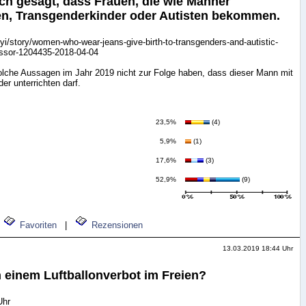
ich gesagt, dass Frauen, die wie Männer
n, Transgenderkinder oder Autisten bekommen.
fyi/story/women-who-wear-jeans-give-birth-to-transgenders-and-autistic-
essor-1204435-2018-04-04
olche Aussagen im Jahr 2019 nicht zur Folge haben, dass dieser Mann mit
der unterrichten darf.
23,5%
(4)
5,9%
(1)
17,6%
(3)
52,9%
(9)
Favoriten
|
Rezensionen
13.03.2019 18:44 Uhr
 einem Luftballonverbot im Freien?
Uhr