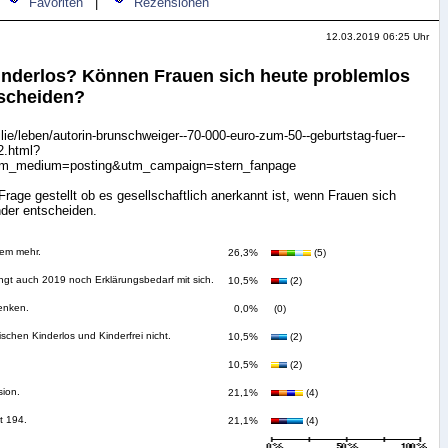
Favoriten
|
Rezensionen
12.03.2019 06:25 Uhr
Kinderlos? Können Frauen sich heute problemlos
tscheiden?
ilie/leben/autorin-brunschweiger--70-000-euro-zum-50--geburtstag-fuer--
2.html?
tm_medium=posting&utm_campaign=stern_fanpage
 Frage gestellt ob es gesellschaftlich anerkannt ist, wenn Frauen sich
der entscheiden.
lem mehr.
26,3%
(5)
ngt auch 2019 noch Erklärungsbedarf mit sich.
10,5%
(2)
enken.
0,0%
(0)
schen Kinderlos und Kinderfrei nicht.
10,5%
(2)
10,5%
(2)
sion.
21,1%
(4)
t 194.
21,1%
(4)