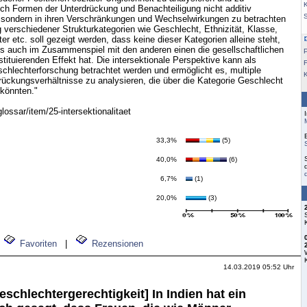
K
ch Formen der Unterdrückung und Benachteiligung nicht additiv
, sondern in ihren Verschränkungen und Wechselwirkungen zu betrachten
 verschiedener Strukturkategorien wie Geschlecht, Ethnizität, Klasse,
lter etc. soll gezeigt werden, dass keine dieser Kategorien alleine steht,
ls auch im Zusammenspiel mit den anderen einen die gesellschaftlichen
tituierenden Effekt hat. Die intersektionale Perspektive kann als
F
chlechterforschung betrachtet werden und ermöglicht es, multiple
rückungsverhältnisse zu analysieren, die über die Kategorie Geschlecht
 könnten."
glossar/item/25-intersektionalitaet
33,3%
(5)
40,0%
(6)
6,7%
(1)
20,0%
(3)
Favoriten
|
Rezensionen
14.03.2019 05:52 Uhr
chlechtergerechtigkeit] In Indien hat ein