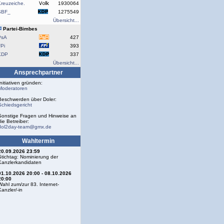
reuzeiche.
1930064
SBF_
1275549
Übersicht...
Partei-Bimbes
PsA
427
Pi
393
KDP
337
Übersicht...
Ansprechpartner
Initiativen gründen:
Moderatoren
Beschwerden über Doler:
Schiedsgericht
Sonstige Fragen und Hinweise an
die Betreiber:
dol2day-team@gmx.de
Wahltermin
20.09.2026 23:59
Stichtag: Nominierung der
Kanzlerkandidaten
01.10.2026 20:00 - 08.10.2026
20:00
Wahl zum/zur 83. Internet-
Kanzler/-in