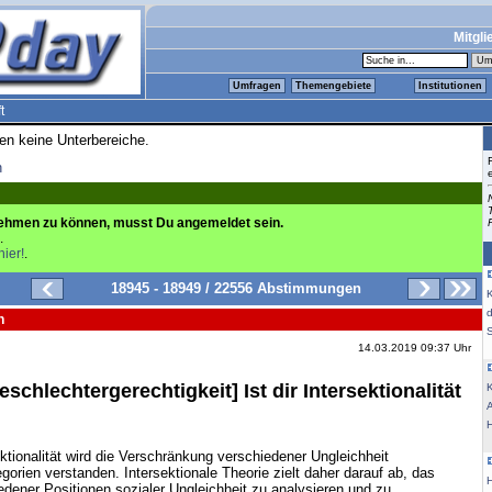
Mitgli
Umfragen
Themengebiete
Institutionen
t
ren keine Unterbereiche.
n
ehmen zu können, musst Du angemeldet sein.
.
hier!
.
18945 - 18949 / 22556 Abstimmungen
K
n
14.03.2019 09:37 Uhr
hlechtergerechtigkeit] Ist dir Intersektionalität
K
ktionalität wird die Verschränkung verschiedener Ungleichheit
gorien verstanden. Intersektionale Theorie zielt daher darauf ab, das
ener Positionen sozialer Ungleichheit zu analysieren und zu