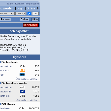
Team
|
Kontakt
|
Impressum
ed werden!
|
Login
|
Online
:
8
Parteien
DoLex
Hilfe
dol2day-Chat
Für die Benutzung des Chats ist
eine Anmeldung erforderlich.
Nachrichten (30 min.): 1
Teilnehmer (30 min.): 1
Posts/Std. (24 Std.): 0.17
Highscore
Bimbes heute
reuzeiche.
433
denk.mal
264
SBF_
248
Übersicht...
Archiv...
Bimbes diese Woche
reuzeiche.
10772
Anteros_IV
7936
Harzhexe
4253
Übersicht...
Archiv...
DOL-Points
Harzhexe
2956674