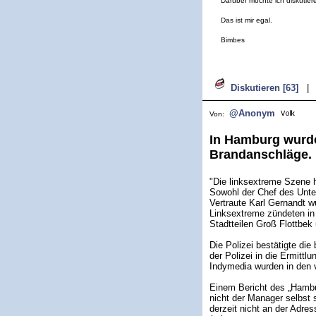
Darüber möchte ich diskutier
Das ist mir egal.
Bimbes
Diskutieren [63]
|
@Anonym
Von:
In Hamburg wurde
Brandanschläge. 
"Die linksextreme Szene 
Sowohl der Chef des Unte
Vertraute Karl Gernandt
Linksextreme zündeten in
Stadtteilen Groß Flottbek
Die Polizei bestätigte di
der Polizei in die Ermittl
Indymedia wurden in den 
Einem Bericht des „Hambur
nicht der Manager selbst 
derzeit nicht an der Adre