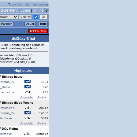
Team
|
Kontakt
|
Impressum
ed werden!
|
Login
|
Online
:
6
Parteien
DoLex
Hilfe
dol2day-Chat
Für die Benutzung des Chats ist
eine Anmeldung erforderlich.
Nachrichten (30 min.): 0
Teilnehmer (30 min.): 0
Posts/Std. (24 Std.): 0.00
Highscore
Bimbes heute
Anteros_IV
1901
J_Rabin
575
reuzeiche.
247
Übersicht...
Archiv...
Bimbes diese Woche
reuzeiche.
20947
Anteros_IV
14585
Harzhexe
5819
Übersicht...
Archiv...
DOL-Points
Harzhexe
2898576