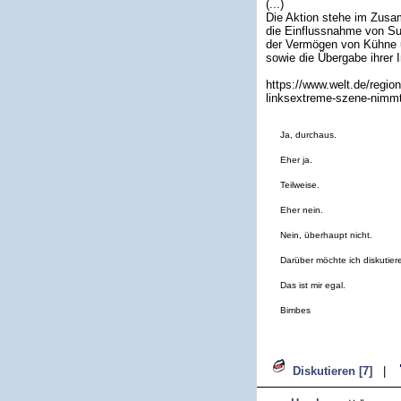
(...)
Die Aktion stehe im Zusam
die Einflussnahme von Sup
der Vermögen von Kühne u
sowie die Übergabe ihrer 
https://www.welt.de/regi
linksextreme-szene-nimmt
Ja, durchaus.
Eher ja.
Teilweise.
Eher nein.
Nein, überhaupt nicht.
Darüber möchte ich diskutier
Das ist mir egal.
Bimbes
Diskutieren [7]
|