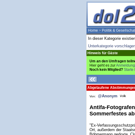
Home
>
Politik & Gesellschaf
In dieser Kategorie existie
Unterkategorie vorschlage
Hinweis für Gäste
Um an den Umfragen teiln
Hier geht es zur
Anmeldung
Noch kein Mitglied?
Starte 
Abgelaufene Abstimmunge
@Anonym
Von:
Antifa-Fotografen
Sommerfestes ab.
"Ex-Verfassungsschutzprä
Ort, außerdem der Staatsr
Böhmermann gedoxte „Clow