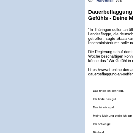
Harzhexe
Von:
Dauerbeflaggung 
Gefühls - Deine 
"In Thüringen sollen an ö
Landesflagge, die deutsc
getroffen, sagte Staatska
Innenministeriums solle
Die Regierung schuf dami
Woche beschäftigen konnte
könne das "Wir-Gefühl in 
https://www.t-online.de/n
dauerbeflaggung-an-oeffe
Das finde ich sehr gut.
Ich finde das gut.
Das ist mir egal.
Meine Meinung stelle ich zur 
Ich schweige.
Bimbes!