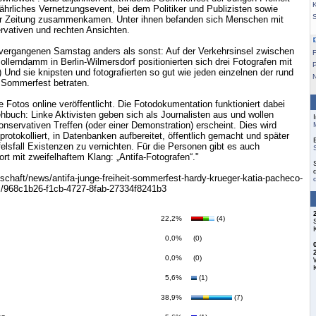
K
jährliches Vernetzungsevent, bei dem Politiker und Publizisten sowie
er Zeitung zusammenkamen. Unter ihnen befanden sich Menschen mit
servativen und rechten Ansichten.
ergangenen Samstag anders als sonst: Auf der Verkehrsinsel zwischen
F
lerndamm in Berlin-Wilmersdorf positionierten sich drei Fotografen mit
.) Und sie knipsten und fotografierten so gut wie jeden einzelnen der rund
 Sommerfest betraten.
 Fotos online veröffentlicht. Die Fotodokumentation funktioniert dabei
buch: Linke Aktivisten geben sich als Journalisten aus und wollen
onservativen Treffen (oder einer Demonstration) erscheint. Dies wird
 protokolliert, in Datenbanken aufbereitet, öffentlich gemacht und später
felsfall Existenzen zu vernichten. Für die Personen gibt es auch
rt mit zweifelhaftem Klang: „Antifa-Fotografen“."
lschaft/news/antifa-junge-freiheit-sommerfest-hardy-krueger-katia-pacheco-
s/968c1b26-f1cb-4727-8fab-27334f8241b3
22,2%
(4)
0,0%
(0)
0,0%
(0)
5,6%
(1)
38,9%
(7)