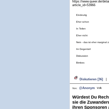
https://www.queer.de/deta
article_id=53966
Eindeutig
Eher schon
In Teilen
Eher nicht
Nein - das ist eher marginal 
Im Gegenteil
Diskussion
Bimbes
Diskutieren [36]
|
@Anonym
Von:
Würdest Du Recht
sie die Zuwanderu
ihren Sponsoren 