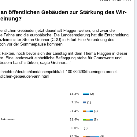
19.06.2025 06:03 Uhr
an öffentlichen Gebäuden zur Stärkung des Wir-
Meinung?
ffentlichen Gebäuden jetzt dauerhaft Flaggen wehen, und zwar die
he Fahne und die europäische. Die Landesregierung hat die Entscheidung
nzleiminister Stefan Gruhner (CDU) in Erfurt.Eine Verordnung des
 noch vor der Sommerpause kommen.
t Fakten, noch bevor sich der Landtag mit dem Thema Flaggen in dieser
. Eine landesweit einheitliche Beflaggung stehe für Grundwerte und
diesem Land" stärken, sagte Gruhner...."
achrichten/deutschland/innenpolitik/id_100782490/thueringen-ordnet-
ntlichen-gebaeuden-ann.html
14,3%
(2)
7,1%
(1)
21,4%
(3)
Diskussion.
21,4%
(3)
0,0%
(0)
35,7%
(5)