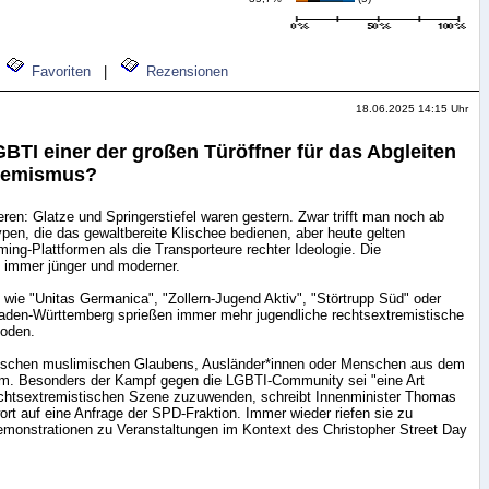
Favoriten
|
Rezensionen
18.06.2025 14:15 Uhr
BTI einer der großen Türöffner für das Abgleiten
tremismus?
en: Glatze und Springerstiefel waren gestern. Zwar trifft man noch ab
ypen, die das gewaltbereite Klischee bedienen, aber heute gelten
ng-Plattformen als die Transporteure rechter Ideologie. Die
 immer jünger und moderner.
 wie "Unitas Germanica", "Zollern-Jugend Aktiv", "Störtrupp Süd" oder
Baden-Württemberg sprießen immer mehr jugendliche rechtsextremistische
oden.
enschen muslimischen Glaubens, Ausländer*innen oder Menschen aus dem
rum. Besonders der Kampf gegen die LGBTI-Community sei "eine Art
rechtsextremistischen Szene zuzuwenden, schreibt Innenminister Thomas
wort auf eine Anfrage der SPD-Fraktion. Immer wieder riefen sie zu
monstrationen zu Veranstaltungen im Kontext des Christopher Street Day