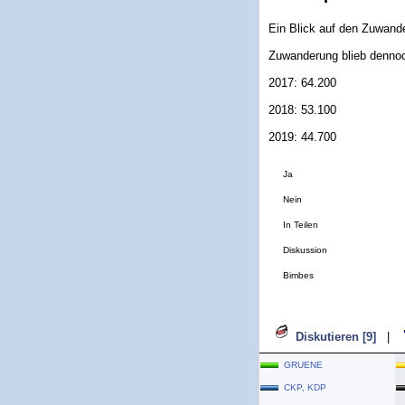
Ein Blick auf den Zuwande
Zuwanderung blieb denno
2017: 64.200
2018: 53.100
2019: 44.700
Ja
Nein
In Teilen
Diskussion
Bimbes
Diskutieren [9]
|
GRUENE
CKP, KDP