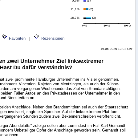
en.
5,6%
(1)
11,1%
(2)
16,7%
(3)
Favoriten
|
Rezensionen
19.06.2025 13:02 Uhr
n zwei Unternehmer Ziel linksextremer
Hast Du dafür Verständnis?
hat zwei prominente Hamburger Unternehmer ins Visier genommen.
rnehmens Vincorion, Kajetan von Mentzingen, als auch der Kühne-
 wurden am vergangenen Wochenende das Ziel von Brandanschlägen.
 beiden Fällen Autos an den Privatadressen der Unternehmer in den
 und Nienstedten an.
e beiden Anschläge. Neben den Brandermittlern sei auch der Staatsschutz
ungen involviert, sagte ein Sprecher. Auf der linksextremen Plattform
vergangenen Stunden zudem zwei Bekennerschreiben veröffentlicht.
ger Abendblatts“ zufolge sollen aber zumindest im Fall Karl Gernandt
sondern Unbeteiligte Opfer der Anschläge geworden sein. Gernandt soll
sse wohnen.