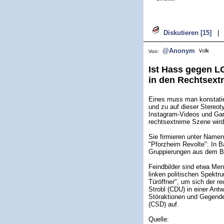
Diskutieren [15]
|
@Anonym
Von:
Ist Hass gegen LG
in den Rechtsex
Eines muss man konstatier
und zu auf dieser Stereot
Instagram-Videos und Gami
rechtsextreme Szene wird
Sie firmieren unter Namen
"Pforzheim Revolte": In 
Gruppierungen aus dem B
Feindbilder sind etwa M
linken politischen Spekt
Türöffner", um sich der 
Strobl (CDU) in einer Ant
Störaktionen und Gegende
(CSD) auf.
Quelle: