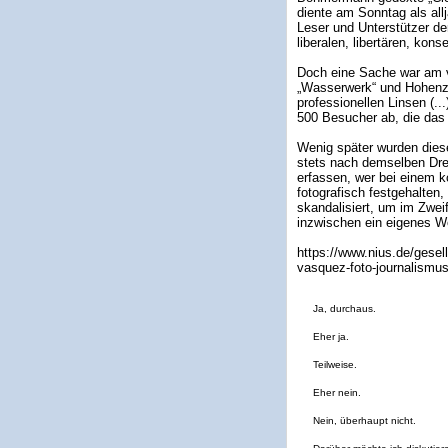
diente am Sonntag als all
Leser und Unterstützer d
liberalen, libertären, kon
Doch eine Sache war am v
„Wasserwerk“ und Hohenzol
professionellen Linsen (..
500 Besucher ab, die das
Wenig später wurden diese
stets nach demselben Dreh
erfassen, wer bei einem k
fotografisch festgehalten,
skandalisiert, um im Zwei
inzwischen ein eigenes Wo
https://www.nius.de/gesel
vasquez-foto-journalismu
Ja, durchaus.
Eher ja.
Teilweise.
Eher nein.
Nein, überhaupt nicht.