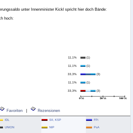
rungssaldo unter Innenminister Kickl spricht hier doch Bände:
ch hoch:
11,1%
(1)
11,1%
(1)
33,3%
(3)
11,1%
(1)
33,3%
(3)
Favoriten
|
Rezensionen
IDL
SII, KSP
FPi
UNION
NIP
PsA