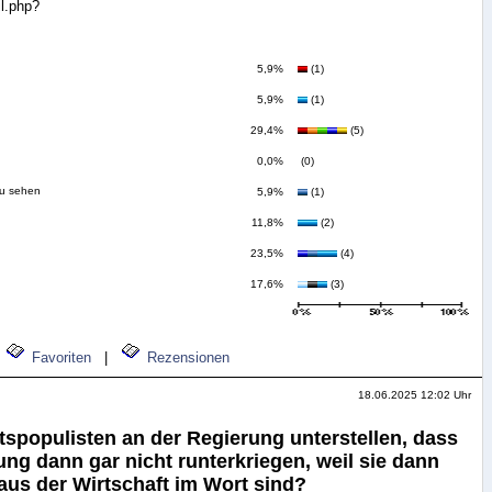
il.php?
5,9%
(1)
5,9%
(1)
29,4%
(5)
0,0%
(0)
zu sehen
5,9%
(1)
11,8%
(2)
23,5%
(4)
17,6%
(3)
Favoriten
|
Rezensionen
18.06.2025 12:02 Uhr
spopulisten an der Regierung unterstellen, dass
ng dann gar nicht runterkriegen, weil sie dann
aus der Wirtschaft im Wort sind?