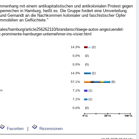
menhang mit einem antikapitalistischen und antikolonialen Protest gegen
erreichen in Hamburg, heißt es. Die Gruppe fordert eine Umverteilung
nd Gernandt an die Nachkommen kolonialer und faschistischer Opfer
Immobilien an Geflüchtete."
onales/hamburg/article256262110/brandanschlaege-autos-angezuendet-
-prominente-hamburger-unternehmer-ins-visier.html
14,3%
(2)
0,0%
(0)
0,0%
(0)
14,3%
(2)
57,1%
(8)
en.
7,1%
(1)
7,1%
(1)
0,0%
(0)
Favoriten
|
Rezensionen