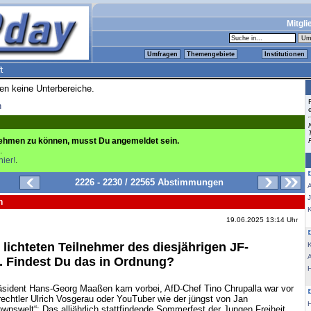
Mitgli
Umfragen
Themengebiete
Institutionen
t
ren keine Unterbereiche.
n
ehmen zu können, musst Du angemeldet sein.
.
hier!
.
2226 - 2230 / 22565 Abstimmungen
n
K
19.06.2025 13:14 Uhr
 lichteten Teilnehmer des diesjährigen JF-
K
 Findest Du das in Ordnung?
sident Hans-Georg Maaßen kam vorbei, AfD-Chef Tino Chrupalla war vor
echtler Ulrich Vosgerau oder YouTuber wie der jüngst von Jan
nswelt“: Das alljährlich stattfindende Sommerfest der Jungen Freiheit