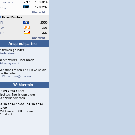
reuzeiche.
1986814
SBF_
1278232
Übersicht...
Partei-Bimbes
Pi
2550
PsA
357
NIP
223
Übersicht...
Ansprechpartner
Initiativen gründen:
Moderatoren
Beschwerden über Doler:
Schiedsgericht
Sonstige Fragen und Hinweise an
die Betreiber:
dol2day-team@gmx.de
Wahltermin
20.09.2026 23:59
Stichtag: Nominierung der
Kanzlerkandidaten
01.10.2026 20:00 - 08.10.2026
20:00
Wahl zum/zur 83. Internet-
Kanzler/-in