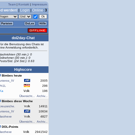
Team
|
Kontakt
|
Impressum
ed werden!
|
Login
|
Online
:
3
Parteien
DoLex
Hilfe
dol2day-Chat
Für die Benutzung des Chats ist
eine Anmeldung erforderlich.
Nachrichten (30 min.): 0
Teilnehmer (30 min.): 0
Posts/Std. (24 Std.): 0.63
Highscore
Bimbes heute
Anteros_IV
2005
Ph1L
296
rKa
196
Übersicht...
Archiv...
Bimbes diese Woche
reuzeiche.
14911
Anteros_IV
10634
Harzhexe
4827
Übersicht...
Archiv...
DOL-Points
Harzhexe
2941542