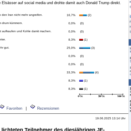
K
e Elsässer auf social media und drohte damit auch Donald Trump direkt.
 den Iran nicht mehr angreifen.
16,7%
(2)
F
um drum kümmern.
0,0%
(0)
st aufkaufen und Kohle damit machen.
0,0%
(0)
S
eise.
8,3%
(1)
hr gut.
25,0%
(3)
0,0%
(0)
0,0%
(0)
33,3%
(4)
8,3%
(1)
8,3%
(1)
Favoriten
|
Rezensionen
19.06.2025 13:14 Uhr
 lichteten Teilnehmer des diesjährigen JF-