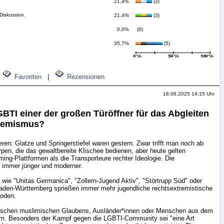
21,4%
(3)
Diskussion.
21,4%
(3)
0,0%
(0)
35,7%
(5)
Favoriten
|
Rezensionen
18.06.2025 14:15 Uhr
BTI einer der großen Türöffner für das Abgleiten
tremismus?
en: Glatze und Springerstiefel waren gestern. Zwar trifft man noch ab
ypen, die das gewaltbereite Klischee bedienen, aber heute gelten
ng-Plattformen als die Transporteure rechter Ideologie. Die
 immer jünger und moderner.
 wie "Unitas Germanica", "Zollern-Jugend Aktiv", "Störtrupp Süd" oder
Baden-Württemberg sprießen immer mehr jugendliche rechtsextremistische
oden.
enschen muslimischen Glaubens, Ausländer*innen oder Menschen aus dem
rum. Besonders der Kampf gegen die LGBTI-Community sei "eine Art