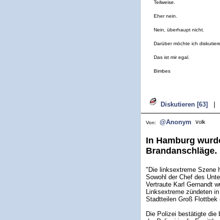
Teilweise.
Eher nein.
Nein, überhaupt nicht.
Darüber möchte ich diskutier
Das ist mir egal.
Bimbes
Diskutieren [63]
|
@Anonym
Von:
In Hamburg wurde
Brandanschläge. 
"Die linksextreme Szene 
Sowohl der Chef des Unte
Vertraute Karl Gernandt
Linksextreme zündeten in
Stadtteilen Groß Flottbek
Die Polizei bestätigte di