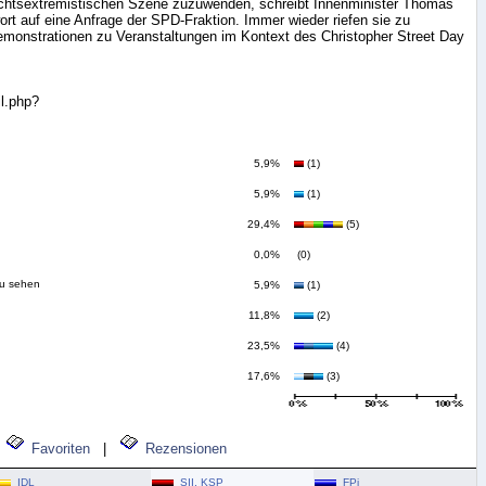
rechtsextremistischen Szene zuzuwenden, schreibt Innenminister Thomas
wort auf eine Anfrage der SPD-Fraktion. Immer wieder riefen sie zu
monstrationen zu Veranstaltungen im Kontext des Christopher Street Day
il.php?
5,9%
(1)
5,9%
(1)
29,4%
(5)
0,0%
(0)
zu sehen
5,9%
(1)
11,8%
(2)
23,5%
(4)
17,6%
(3)
Favoriten
|
Rezensionen
IDL
SII, KSP
FPi