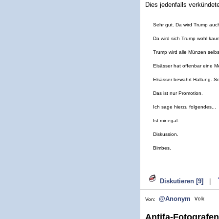
Dies jedenfalls verkündet
Sehr gut. Da wird Trump auch
Da wird sich Trump wohl ka
Trump wird alle Münzen selb
Elsässer hat offenbar eine M
Elsässer bewahrt Haltung. Se
Das ist nur Promotion.
Ich sage hierzu folgendes...
Ist mir egal.
Diskussion.
Bimbes.
Diskutieren [9]
|
@Anonym
Von:
Antifa-Fotografen