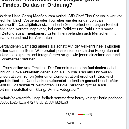
 Findest Du das in Ordnung?
sident Hans-Georg Maaßen kam vorbei, AfD-Chef Tino Chrupalla war vor
echtler Ulrich Vosgerau oder YouTuber wie der jüngst von Jan
nswelt“: Das alljährlich stattfindende Sommerfest der Jungen Freiheit
jährliches Vernetzungsevent, bei dem Politiker und Publizisten sowie
er Zeitung zusammenkamen. Unter ihnen befanden sich Menschen mit
servativen und rechten Ansichten.
ergangenen Samstag anders als sonst: Auf der Verkehrsinsel zwischen
lerndamm in Berlin-Wilmersdorf positionierten sich drei Fotografen mit
.) Und sie knipsten und fotografierten so gut wie jeden einzelnen der rund
 Sommerfest betraten.
 Fotos online veröffentlicht. Die Fotodokumentation funktioniert dabei
buch: Linke Aktivisten geben sich als Journalisten aus und wollen
onservativen Treffen (oder einer Demonstration) erscheint. Dies wird
 protokolliert, in Datenbanken aufbereitet, öffentlich gemacht und später
felsfall Existenzen zu vernichten. Für die Personen gibt es auch
rt mit zweifelhaftem Klang: „Antifa-Fotografen“."
lschaft/news/antifa-junge-freiheit-sommerfest-hardy-krueger-katia-pacheco-
s/968c1b26-f1cb-4727-8fab-27334f8241b3
22,2%
(4)
0,0%
(0)