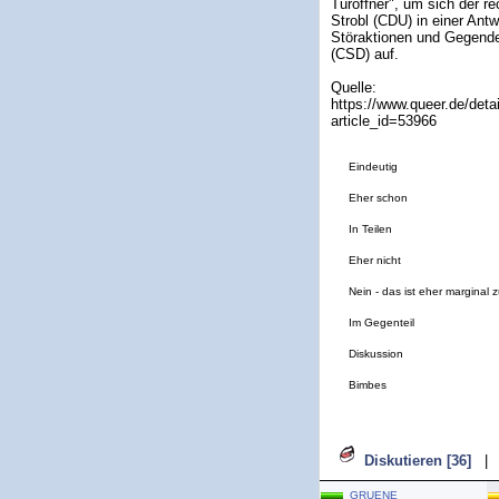
Türöffner", um sich der 
Strobl (CDU) in einer Ant
Störaktionen und Gegende
(CSD) auf.
Quelle:
https://www.queer.de/deta
article_id=53966
Eindeutig
Eher schon
In Teilen
Eher nicht
Nein - das ist eher marginal 
Im Gegenteil
Diskussion
Bimbes
Diskutieren [36]
|
GRUENE