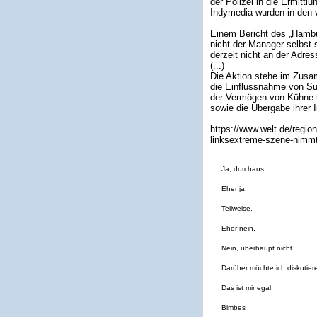
der Polizei in die Ermittl
Indymedia wurden in den 
Einem Bericht des „Hambur
nicht der Manager selbst 
derzeit nicht an der Adre
(...)
Die Aktion stehe im Zusam
die Einflussnahme von Sup
der Vermögen von Kühne u
sowie die Übergabe ihrer 
https://www.welt.de/regi
linksextreme-szene-nimmt
Ja, durchaus.
Eher ja.
Teilweise.
Eher nein.
Nein, überhaupt nicht.
Darüber möchte ich diskutier
Das ist mir egal.
Bimbes