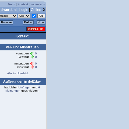
Team
|
Kontakt
|
Impressum
ed werden!
|
Login
|
Online
:
2
Parteien
DoLex
Hilfe
Kontakt
Ver- und Misstrauen
vertrauen
0
vertraut
0
misstrauen
0
misstraut
0
Alle im Überblick
Äußerungen in dol2day
hat bisher
Umfragen
und
0
Meinungen
geschrieben.