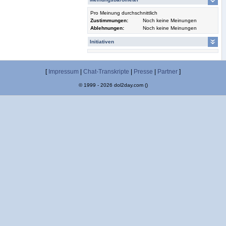
Pro Meinung durchschnittlich
Zustimmungen:
Noch keine Meinungen
Ablehnungen:
Noch keine Meinungen
Initiativen
[
Impressum
|
Chat-Transkripte
|
Presse
|
Partner
]
© 1999 - 2026 dol2day.com ()