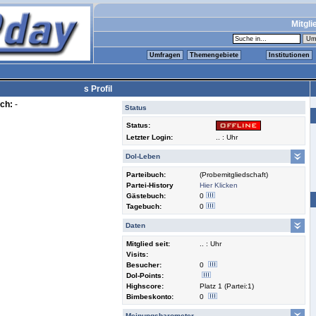
Mitgli
Umfragen
Themengebiete
Institutionen
s Profil
ch:
-
Status
Status:
Letzter Login:
.. : Uhr
Dol-Leben
Parteibuch:
(Probemitgliedschaft)
Partei-History
Hier Klicken
Gästebuch:
0
Tagebuch:
0
Daten
Mitglied seit:
.. : Uhr
Visits:
Besucher:
0
Dol-Points:
Highscore:
Platz 1 (Partei:1)
Bimbeskonto:
0
Meinungsbarometer