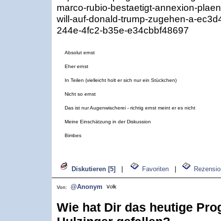
marco-rubio-bestaetigt-annexion-plaen
will-auf-donald-trump-zugehen-a-ec3d
244e-4fc2-b35e-e34cbbf48697
Absolut ernst
Eher ernst
In Teilen (vielleicht holt er sich nur ein Stückchen)
Nicht so ernst
Das ist nur Augenwischerei - richtig ernst meint er es nicht
Meine Einschätzung in der Diskussion
Bimbes
Diskutieren [5]
|
Favoriten
|
Rezensio
@Anonym
Von:
Wie hat Dir das heutige Pr