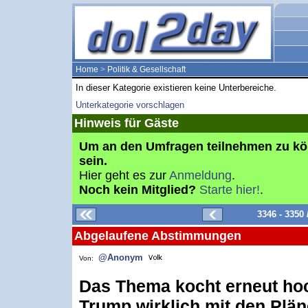
Home
>
Politik & Gesellschaft
In dieser Kategorie existieren keine Unterbereiche.
Unterkategorie vorschlagen
Hinweis für Gäste
Um an den Umfragen teilnehmen zu k
sein.
Hier geht es zur
Anmeldung
.
Noch kein Mitglied?
Starte hier!
.
3346 - 3350
Abgelaufene Abstimmungen
@Anonym
Von:
Das Thema kocht erneut hoch
Trump wirklich mit den Plä