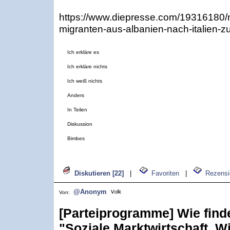
https://www.diepresse.com/19316180/
migranten-aus-albanien-nach-italien-z
Ich erkläre es
Ich erkläre nichts
Ich weiß nichts
Anders
In Teilen
Diskussion
Bimbes
Diskutieren [22]
|
Favoriten
|
Rezensi
@Anonym
Von:
[Parteiprogramme] Wie find
"Soziale Marktwirtschaft, W