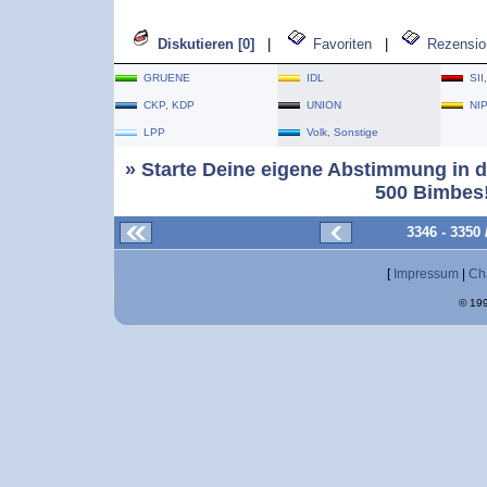
Diskutieren [0]
|
Favoriten
|
Rezensio
GRUENE
IDL
SII
CKP, KDP
UNION
NI
LPP
Volk, Sonstige
» Starte Deine eigene Abstimmung in d
500 Bimbes!
3346 - 3350
[
Impressum
|
Ch
© 199