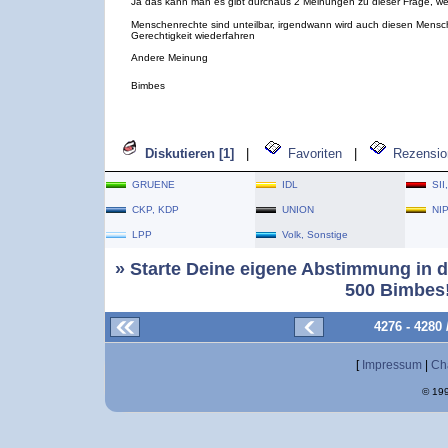
Ja das kann man es gibt durchaus 2 Meinungen zu dieser Frage, we
Menschenrechte sind unteilbar, irgendwann wird auch diesen Mens
Gerechtigkeit wiederfahren
Andere Meinung
Bimbes
Diskutieren [1]
|
Favoriten
|
Rezensio
GRUENE
IDL
SII
CKP, KDP
UNION
NI
LPP
Volk, Sonstige
» Starte Deine eigene Abstimmung in d
500 Bimbes!
4276 - 4280
[
Impressum
|
Ch
© 199