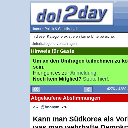
Home
>
Politik & Gesellschaft
In dieser Kategorie existieren keine Unterbereiche.
Unterkategorie vorschlagen
Hinweis für Gäste
Um an den Umfragen teilnehmen zu k
sein.
Hier geht es zur
Anmeldung
.
Noch kein Mitglied?
Starte hier!
.
4276 - 4280
Abgelaufene Abstimmungen
@Anonym
Von:
Kann man Südkorea als Vorb
was man wehrhafte Demokra