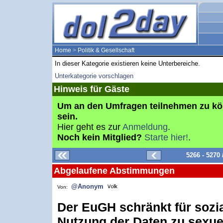
Home
>
Politik & Gesellschaft
In dieser Kategorie existieren keine Unterbereiche.
Unterkategorie vorschlagen
Hinweis für Gäste
Um an den Umfragen teilnehmen zu k
sein.
Hier geht es zur
Anmeldung
.
Noch kein Mitglied?
Starte hier!
.
5266 - 5270
Abgelaufene Abstimmungen
@Anonym
Von:
Der EuGH schränkt für sozi
Nutzung der Daten zu sexuel