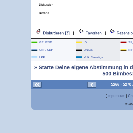
Diskussion
Bimbes
Diskutieren [3]
|
Favoriten
|
Rezensio
GRUENE
IDL
SII
CKP, KDP
UNION
NI
LPP
Volk, Sonstige
» Starte Deine eigene Abstimmung in d
500 Bimbes!
5266 - 5270
[
Impressum
|
Ch
© 199