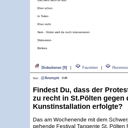
Das sieht wohl so aus
Eher schon
In Teilen
Eher nicht
Nein - Söder wird da noch intervenieren
Diskussion
Bimbes
Diskutieren [9]
|
Favoriten
|
Rezensio
@Anonym
Von:
Findest Du, dass der Prote
zu recht in St.Pölten gegen 
Kunstinstallation erfolgte?
Das am Wochenende mit dem Schwerpu
gehende Festival Tangente St. Pölten 