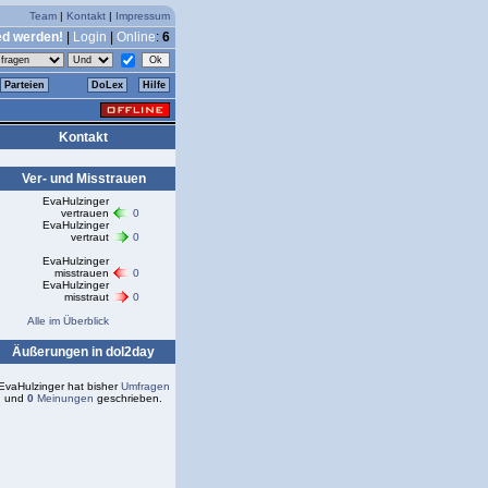
Team
|
Kontakt
|
Impressum
ed werden!
|
Login
|
Online
:
6
Parteien
DoLex
Hilfe
Kontakt
Ver- und Misstrauen
EvaHulzinger
vertrauen
0
EvaHulzinger
vertraut
0
EvaHulzinger
misstrauen
0
EvaHulzinger
misstraut
0
Alle im Überblick
Äußerungen in dol2day
EvaHulzinger hat bisher
Umfragen
und
0
Meinungen
geschrieben.