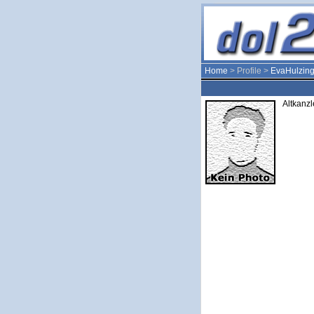
Home
> Profile >
EvaHulzing
Altkanzl