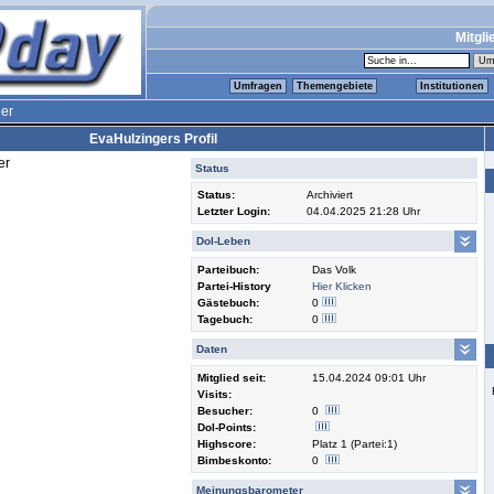
Mitgli
Umfragen
Themengebiete
Institutionen
er
EvaHulzingers Profil
er
Status
Status:
Archiviert
Letzter Login:
04.04.2025 21:28 Uhr
Dol-Leben
Parteibuch:
Das Volk
Partei-History
Hier Klicken
Gästebuch:
0
Tagebuch:
0
Daten
Mitglied seit:
15.04.2024 09:01 Uhr
Visits:
Besucher:
0
Dol-Points:
Highscore:
Platz 1 (Partei:1)
Bimbeskonto:
0
Meinungsbarometer