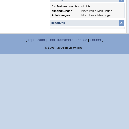
Pro Meinung durchschnittlich
Zustimmungen:
Noch keine Meinungen
Ablehnungen:
Noch keine Meinungen
Initiativen
[
Impressum
|
Chat-Transkripte
|
Presse
|
Partner
]
© 1999 - 2026 dol2day.com ()