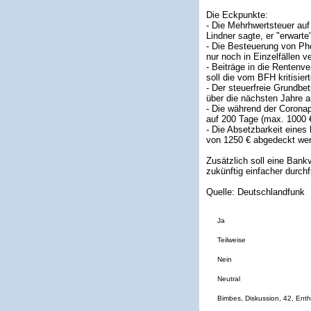
Die Eckpunkte:
- Die Mehrhwertsteuer auf
Lindner sagte, er "erwar
- Die Besteuerung von Ph
nur noch in Einzelfällen v
- Beiträge in die Rentenv
soll die vom BFH kritisie
- Der steuerfreie Grundbet
über die nächsten Jahre a
- Die während der Corona
auf 200 Tage (max. 1000 €
- Die Absetzbarkeit eines
von 1250 € abgedeckt we
Zusätzlich soll eine Ban
zukünftig einfacher durch
Quelle: Deutschlandfunk
Ja
Teilweise
Nein
Neutral
Bimbes, Diskussion, 42, Ent