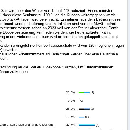
 Gas wird über den Winter von 19 auf 7 % reduziert. Finanzminister
te", dass diese Senkung zu 100 % an die Kunden weitergegeben werde.
otovoltaik-Anlagen wird vereinfacht. Einnahmen aus dem Betrieb müssen
ersteuert werden, Lieferung und Installation sind von der MwSt. befreit.
ersicherung werden schon ab 2023 voll von der Steuer absetzbar. Damit
rte Doppelbesteuerung vermieden werden, die heute auftreten kann.
rag in der Einkommenssteuer wird an die Inflation gekoppelt und steigt
n.
pandemie eingeführte Homeofficepauschale wird von 120 möglichen Tagen
) erweitert.
 häuslichen Arbeitszimmers soll erleichtert werden über eine Pauschale
rden.
kverbindung an die Steuer-ID gekoppelt werden, um Einmalzahlungen
führen zu können.
25,0%
(2)
0,0%
(0)
25,0%
(2)
12,5%
(1)
haltung, keine Meinung, andere Meinung.
37,5%
(3)