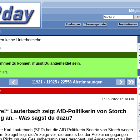
Mitgli
Umfragen
Themengebiete
Institutionen
t
ren keine Unterbereiche.
n
ehmen zu können, musst Du angemeldet sein.
.
hier!
.
11921 - 11925 / 22558 Abstimmungen
n
15.09.2022 16:18 Uhr
rre!“ Lauterbach zeigt AfD-Politikerin von Storch
K
g an. - Was sagst du dazu?
 Karl Lauterbach (SPD) hat die AfD-Politikerin Beatrix von Storch wegen
 Spiegel liegt die Anzeige vor, die bereits bei der Polizei eingegangen
 in Richtung des Gesundheitsministers geschaut und Augenkontakt zu ihm