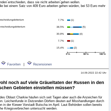
nden entschieden, dass sie nicht arbeiten gehen wollen.
ie bei einem Satz von 409 Euro arbeiten gehen würden, bei 53 Euro mehr
tscheidungskriterium
7,7%
(1)
ntscheidungskriterium
38,5%
(5)
30,8%
(4)
7,7%
(1)
15,4%
(2)
Favoriten
|
Rezensionen
14.09.2022 22:42 Uhr
ohl noch auf viele Gräueltaten der Russen in den
ischen Gebieten einstellen müssen?
 des Oblast Charkiw häufen sich seit Tagen aber auch die Anzeichen für
en. Leichenfunde in Dutzenden Dörfern deuten auf Misshandlungen durch
n in der Kiewer Vorstadt Butscha im April. Laut Behörden sollen bereits
e Kriegsverbrechen untersucht werden.