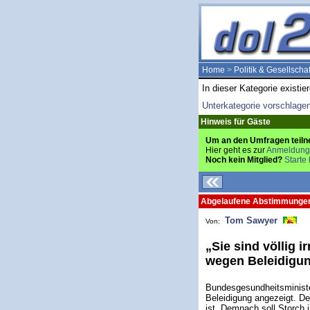
Home
>
Politik & Gesellschaf
In dieser Kategorie existie
Unterkategorie vorschlage
Hinweis für Gäste
Um an den Umfragen teiln
Hier geht es zur
Anmeldung
Noch kein Mitglied?
Starte 
Abgelaufene Abstimmunge
Tom Sawyer
Von:
„Sie sind völlig i
wegen Beleidigun
Bundesgesundheitsminister
Beleidigung angezeigt. Dem
ist. Demnach soll Storch