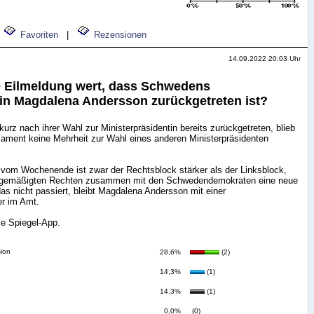
Favoriten
|
Rezensionen
14.09.2022 20:03 Uhr
e Eilmeldung wert, dass Schwedens
tin Magdalena Andersson zurückgetreten ist?
urz nach ihrer Wahl zur Ministerpräsidentin bereits zurückgetreten, blieb
lament keine Mehrheit zur Wahl eines anderen Ministerpräsidenten
vom Wochenende ist zwar der Rechtsblock stärker als der Linksblock,
die gemäßigten Rechten zusammen mit den Schwedendemokraten eine neue
as nicht passiert, bleibt Magdalena Andersson mit einer
er im Amt.
ie Spiegel-App.
sion
28,6%
(2)
14,3%
(1)
14,3%
(1)
0,0%
(0)