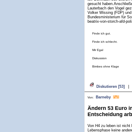
gesucht haben.Anschließen
Lauterbach den Vogel geze
Volker Wissing (FDP) und
Bundesministerium für Sozi
beatrix-von-storch-afd-po
Finde ich gut.
Finde ich schlecht.
Mir Egal
Diskussion
Bimbes ohne Klage
Diskutieren [53]
|
Barneby
Von:
Ändern 53 Euro i
Entscheidung arb
Von H4 zu leben ist nicht
Lebensphase keine andere