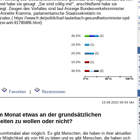
K
d habe sie gesagt: „Sie sind völlig irre!“, anschließend habe sie
igt. Zeugen des Vorfalles sind laut Anzeige Bundesverkehrsminister
 Annette Kramme, parlamentarische Staatssekretärin im
ales.( https://www.fr.de/politik/karl-lauterbach-gesundheitsminister-spd-
lizei-anh-91790486.html)
30,0%
(3)
10,0%
(1)
20,0%
(2)
10,0%
(1)
30,0%
(3)
Favoriten
|
Rezensionen
15.09.2022 06:54 Uhr
m Monat etwas an der grundsätzlichen
eiten zu wollen oder nicht?
 komfortabel aber möglich. Es gibt Menschen, die haben in ihrer aktuellen
 Möglichkeit als von H4 zu leben und es gibt Menschen, die haben sich