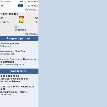
reuzeiche.
1973515
SBF_
1278232
Übersicht...
Partei-Bimbes
NIP
42
GRUENE
5
Übersicht...
Ansprechpartner
Initiativen gründen:
Moderatoren
Beschwerden über Doler:
Schiedsgericht
Sonstige Fragen und Hinweise an
die Betreiber:
dol2day-team@gmx.de
Wahltermin
20.09.2026 23:59
Stichtag: Nominierung der
Kanzlerkandidaten
01.10.2026 20:00 - 08.10.2026
20:00
Wahl zum/zur 83. Internet-
Kanzler/-in