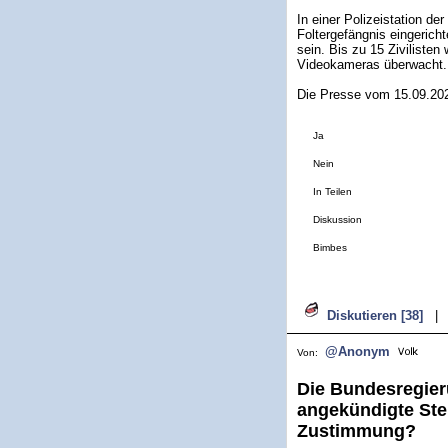
In einer Polizeistation de
Foltergefängnis eingerich
sein. Bis zu 15 Zivilisten
Videokameras überwacht. 
Die Presse vom 15.09.20
Ja
Nein
In Teilen
Diskussion
Bimbes
Diskutieren [38]
|
@Anonym
Von:
Die Bundesregier
angekündigte Steu
Zustimmung?