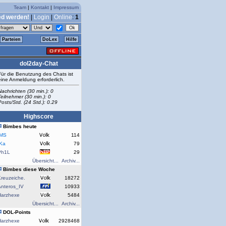
Team
|
Kontakt
|
Impressum
ed werden!
|
Login
|
Online
:
1
Parteien
DoLex
Hilfe
dol2day-Chat
Für die Benutzung des Chats ist
eine Anmeldung erforderlich.
Nachrichten (30 min.): 0
Teilnehmer (30 min.): 0
Posts/Std. (24 Std.): 0.29
Highscore
Bimbes heute
rMS
114
rKa
79
Ph1L
29
Übersicht...
Archiv...
Bimbes diese Woche
reuzeiche.
18272
Anteros_IV
10933
Harzhexe
5484
Übersicht...
Archiv...
DOL-Points
Harzhexe
2928468