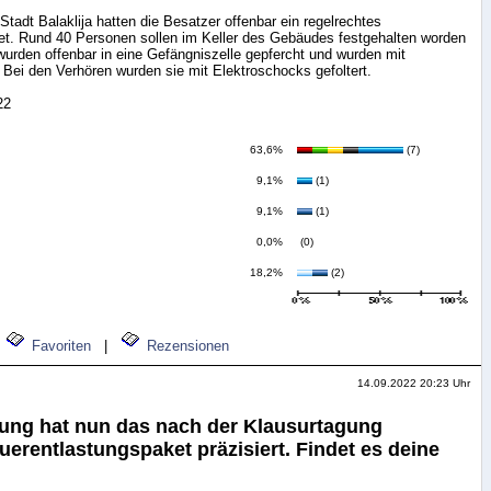
r Stadt Balaklija hatten die Besatzer offenbar ein regelrechtes
tet. Rund 40 Personen sollen im Keller des Gebäudes festgehalten worden
 wurden offenbar in eine Gefängniszelle gepfercht und wurden mit
Bei den Verhören wurden sie mit Elektroschocks gefoltert.
22
63,6%
(7)
9,1%
(1)
9,1%
(1)
0,0%
(0)
18,2%
(2)
Favoriten
|
Rezensionen
14.09.2022 20:23 Uhr
ung hat nun das nach der Klausurtagung
erentlastungspaket präzisiert. Findet es deine