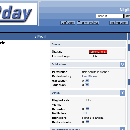
Mitgli
Umfragen
Themengebiete
Institutionen
s Profil
ch:
-
Status
Status:
Letzter Login:
.. : Uhr
Dol-Leben
Parteibuch:
(Probemitgliedschaft)
Partei-History
Hier Klicken
Gästebuch:
0
Tagebuch:
0
Daten
Mitglied seit:
.. : Uhr
Visits:
Besucher:
0
Dol-Points:
Highscore:
Platz 1 (Partei:1)
Bimbeskonto:
0
Meinungsbarometer