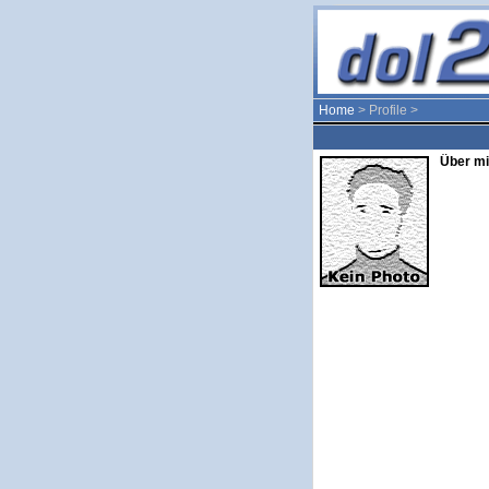
Home
> Profile >
Über mi