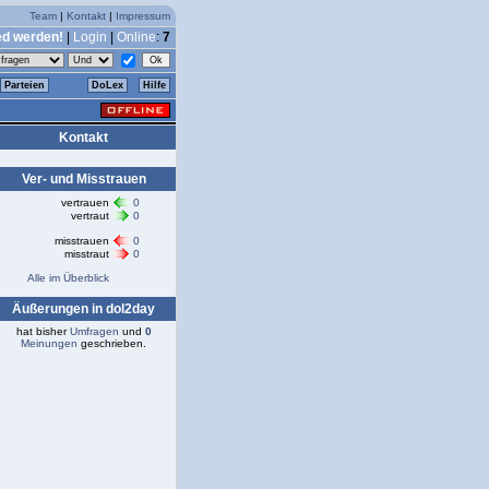
Team
|
Kontakt
|
Impressum
ed werden!
|
Login
|
Online
:
7
Parteien
DoLex
Hilfe
Kontakt
Ver- und Misstrauen
vertrauen
0
vertraut
0
misstrauen
0
misstraut
0
Alle im Überblick
Äußerungen in dol2day
hat bisher
Umfragen
und
0
Meinungen
geschrieben.