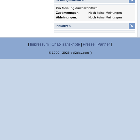
Pro Meinung durchschnittlich
Zustimmungen:
Noch keine Meinungen
Ablehnungen:
Noch keine Meinungen
Initiativen
[
Impressum
|
Chat-Transkripte
|
Presse
|
Partner
]
© 1999 - 2026 dol2day.com ()