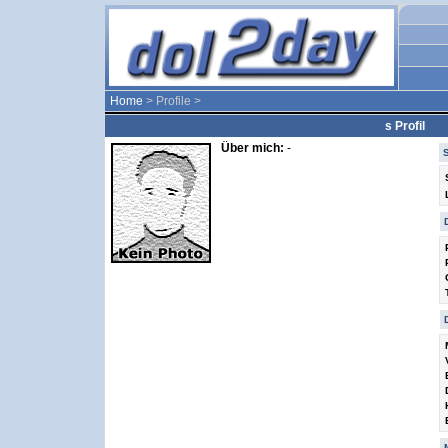
Home
> Profile >
s Profil
Über mich:
-