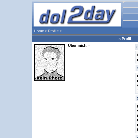
Home
> Profile >
s Profil
Über mich:
-