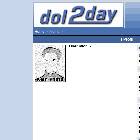
Home
> Profile >
s Profil
Über mich:
-