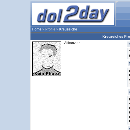
Home
> Profile >
Kreuzeiche
Kreuzeiches Prof
Altkanzler