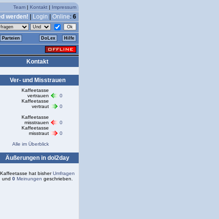
Team
|
Kontakt
|
Impressum
ed werden!
|
Login
|
Online
:
6
Parteien
DoLex
Hilfe
Kontakt
Ver- und Misstrauen
Kaffeetasse
vertrauen
0
Kaffeetasse
vertraut
0
Kaffeetasse
misstrauen
0
Kaffeetasse
misstraut
0
Alle im Überblick
Äußerungen in dol2day
Kaffeetasse hat bisher
Umfragen
und
0
Meinungen
geschrieben.