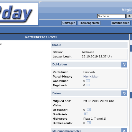
Mitgli
Umfragen
Themengebiete
Institutionen
e
Kaffeetasses Profil
er
Status
Status:
Archiviert
Letzter Login:
29.10.2019 12:37 Uhr
Dol-Leben
Parteibuch:
Das Volk
Partei-History
Hier Klicken
Gästebuch:
0
Tagebuch:
0
Daten
Mitglied seit:
29.03.2019 20:56 Uhr
Visits:
Besucher:
0
Dol-Points:
Highscore:
Platz 1 (Partei:1)
Bimbeskonto:
0
Meinungsbarometer