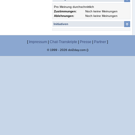
Pro Meinung durchschnittlich
Zustimmungen:
Noch keine Meinungen
Ablehnungen:
Noch keine Meinungen
Initiativen
[
Impressum
|
Chat-Transkripte
|
Presse
|
Partner
]
© 1999 - 2026 dol2day.com ()