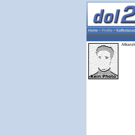
Home
> Profile >
Kaffeetass
Altkanzl