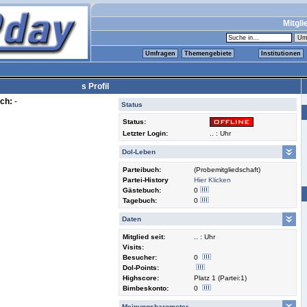
Mitgli
Umfragen
Themengebiete
Institutionen
s Profil
ch:
-
Status
Status:
Letzter Login:
.. : Uhr
Dol-Leben
Parteibuch:
(Probemitgliedschaft)
Partei-History
Hier Klicken
Gästebuch:
0
Tagebuch:
0
Daten
Mitglied seit:
.. : Uhr
Visits:
Besucher:
0
Dol-Points:
Highscore:
Platz 1 (Partei:1)
Bimbeskonto:
0
Meinungsbarometer