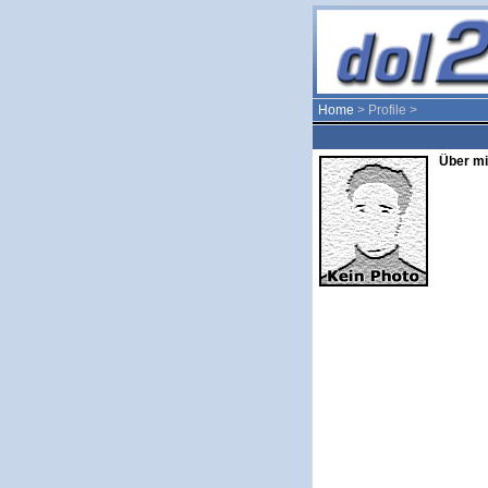
Home
> Profile >
Über mi