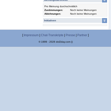
Pro Meinung durchschnittlich
Zustimmungen:
Noch keine Meinungen
Ablehnungen:
Noch keine Meinungen
Initiativen
[
Impressum
|
Chat-Transkripte
|
Presse
|
Partner
]
© 1999 - 2026 dol2day.com ()