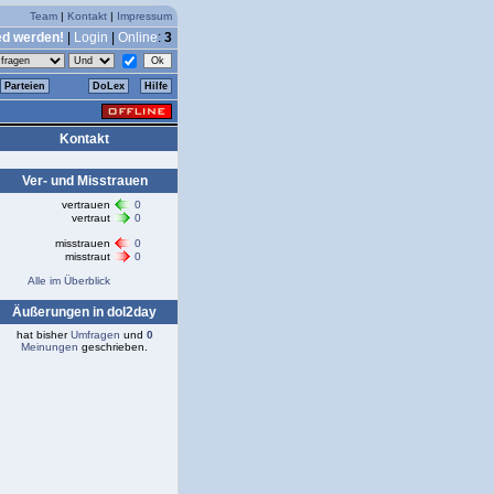
Team
|
Kontakt
|
Impressum
ed werden!
|
Login
|
Online
:
3
Parteien
DoLex
Hilfe
Kontakt
Ver- und Misstrauen
vertrauen
0
vertraut
0
misstrauen
0
misstraut
0
Alle im Überblick
Äußerungen in dol2day
hat bisher
Umfragen
und
0
Meinungen
geschrieben.