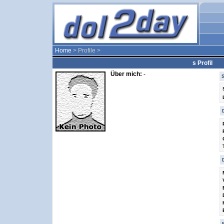
Home
> Profile >
s Profil
Über mich:
-