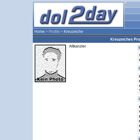
Home
> Profile >
Kreuzeiche
Kreuzeiches Prof
Altkanzler