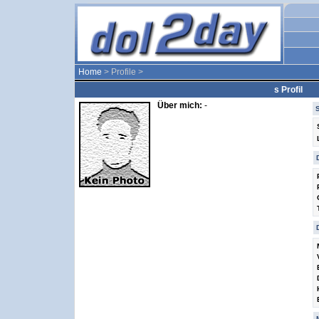
Home
> Profile >
s Profil
Über mich:
-