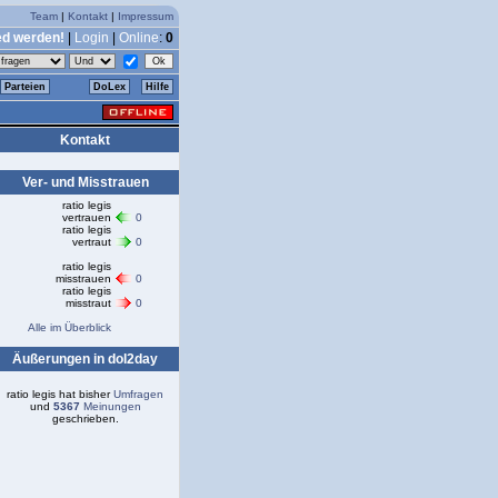
Team
|
Kontakt
|
Impressum
ed werden!
|
Login
|
Online
:
0
Parteien
DoLex
Hilfe
Kontakt
Ver- und Misstrauen
ratio legis
vertrauen
0
ratio legis
vertraut
0
ratio legis
misstrauen
0
ratio legis
misstraut
0
Alle im Überblick
Äußerungen in dol2day
ratio legis hat bisher
Umfragen
und
5367
Meinungen
geschrieben.