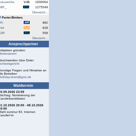
reuzeiche.
1930064
SBF_
1275549
Übersicht...
Partei-Bimbes
Pi
982
PsA
628
KDP
558
Übersicht...
Ansprechpartner
Initiativen gründen:
Moderatoren
Beschwerden über Doler:
Schiedsgericht
Sonstige Fragen und Hinweise an
die Betreiber:
dol2day-team@gmx.de
Wahltermin
20.09.2026 23:59
Stichtag: Nominierung der
Kanzlerkandidaten
01.10.2026 20:00 - 08.10.2026
20:00
Wahl zum/zur 83. Internet-
Kanzler/-in