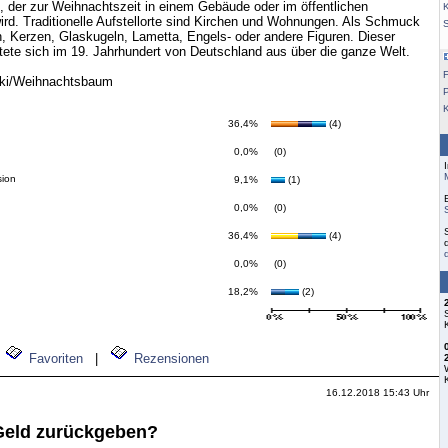
der zur Weihnachtszeit in einem Gebäude oder im öffentlichen
K
ird. Traditionelle Aufstellorte sind Kirchen und Wohnungen. Als Schmuck
n, Kerzen, Glaskugeln, Lametta, Engels- oder andere Figuren. Dieser
ete sich im 19. Jahrhundert von Deutschland aus über die ganze Welt.
F
wiki/Weihnachtsbaum
36,4%
(4)
0,0%
(0)
sion
9,1%
(1)
0,0%
(0)
36,4%
(4)
0,0%
(0)
18,2%
(2)
Favoriten
|
Rezensionen
16.12.2018 15:43 Uhr
Geld zurückgeben?