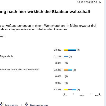
16.12.2018 12:58 Uhr
ng nach hier wirklich die Staatsanwaltschaft
s an Außensteckdosen in einem Wohnviertel an: In Mainz erwartet drei
rfahren - wegen eines eher unbekannten Gesetzes.
ier:
33,3%
(3)
Bagatelle ist
11,1%
(1)
0,0%
(0)
fahren ein Vielfaches des Schadens
22,2%
(2)
0,0%
(0)
0,0%
(0)
33,3%
(3)
Favoriten
|
Rezensionen