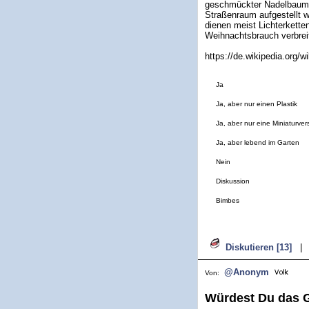
geschmückter Nadelbaum, 
Straßenraum aufgestellt w
dienen meist Lichterkette
Weihnachtsbrauch verbreit
https://de.wikipedia.org/
Ja
Ja, aber nur einen Plastik
Ja, aber nur eine Miniaturver
Ja, aber lebend im Garten
Nein
Diskussion
Bimbes
Diskutieren [13]
|
@Anonym
Von:
Würdest Du das 