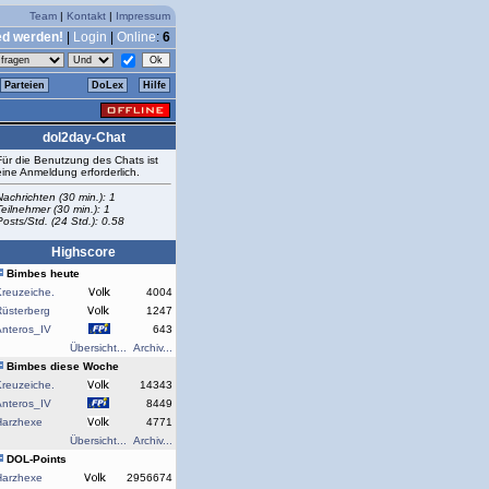
Team
|
Kontakt
|
Impressum
ed werden!
|
Login
|
Online
:
6
Parteien
DoLex
Hilfe
dol2day-Chat
Für die Benutzung des Chats ist
eine Anmeldung erforderlich.
Nachrichten (30 min.): 1
Teilnehmer (30 min.): 1
Posts/Std. (24 Std.): 0.58
Highscore
Bimbes heute
reuzeiche.
4004
Rüsterberg
1247
Anteros_IV
643
Übersicht...
Archiv...
Bimbes diese Woche
reuzeiche.
14343
Anteros_IV
8449
Harzhexe
4771
Übersicht...
Archiv...
DOL-Points
Harzhexe
2956674