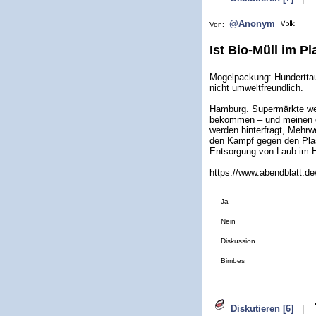
@Anonym
Von:
Ist Bio-Müll im P
Mogelpackung: Hunderttau
nicht umweltfreundlich.
Hamburg. Supermärkte werb
bekommen – und meinen da
werden hinterfragt, Mehr
den Kampf gegen den Plast
Entsorgung von Laub im H
https://www.abendblatt.de
Ja
Nein
Diskussion
Bimbes
Diskutieren [6]
|