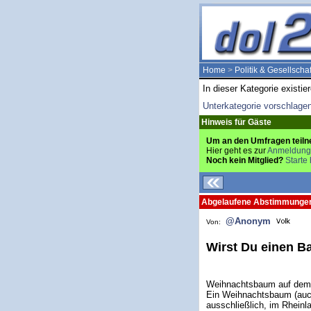
Home
>
Politik & Gesellschaf
In dieser Kategorie existie
Unterkategorie vorschlage
Hinweis für Gäste
Um an den Umfragen teiln
Hier geht es zur
Anmeldung
Noch kein Mitglied?
Starte 
Abgelaufene Abstimmunge
@Anonym
Von:
Wirst Du einen 
Weihnachtsbaum auf dem 
Ein Weihnachtsbaum (auch
ausschließlich, im Rheinla