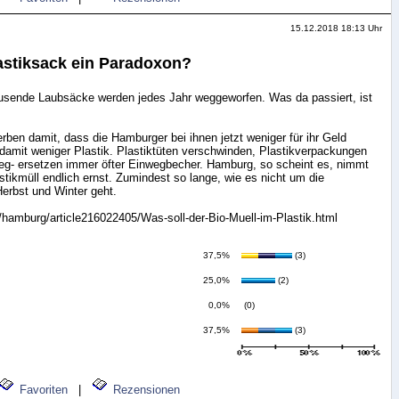
15.12.2018 18:13 Uhr
lastiksack ein Paradoxon?
sende Laubsäcke werden jedes Jahr weggeworfen. Was da passiert, ist
en damit, dass die Hamburger bei ihnen jetzt weniger für ihr Geld
mit weniger Plastik. Plastiktüten verschwinden, Plastikverpackungen
weg- ersetzen immer öfter Einwegbecher. Hamburg, so scheint es, nimmt
ikmüll endlich ernst. Zumindest so lange, wie es nicht um die
erbst und Winter geht.
/hamburg/article216022405/Was-soll-der-Bio-Muell-im-Plastik.html
37,5%
(3)
25,0%
(2)
0,0%
(0)
37,5%
(3)
Favoriten
|
Rezensionen