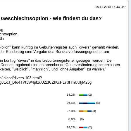
15.12.2018 16:44 Uhr
te Geschlechtsoption - wie findest du das?
ag
echtsoption
Uhr
blich" kann künftig im Geburtenregister auch "divers" gewählt werden.
der Bundestag eine Vorgabe des Bundesverfassungsgerichts um.
nn künftig "divers" in das Geburtenregister eingetragen werden. Der
 Donnerstagabend eine entsprechende Gesetzesänderung beschlossen.
hkeiten, "weiblich", "männlich", und "ohne Angaben" zu wählen."
/inland/divers-103.html?
flOg8EoJ_BIo4TVt3W4pfzuU2zICZIKcPLY3HmUUfjM25g
18,2%
(2)
36,4%
(4)
27,3%
(3)
0,0%
(0)
18,2%
(2)