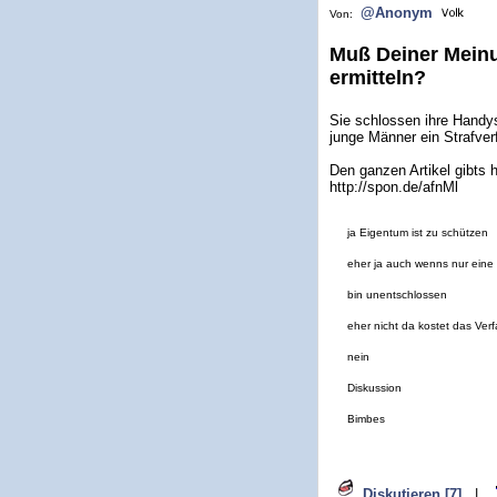
@Anonym
Von:
Muß Deiner Meinu
ermitteln?
Sie schlossen ihre Handy
junge Männer ein Strafve
Den ganzen Artikel gibts h
http://spon.de/afnMl
ja Eigentum ist zu schützen
eher ja auch wenns nur eine 
bin unentschlossen
eher nicht da kostet das Ver
nein
Diskussion
Bimbes
Diskutieren [7]
|