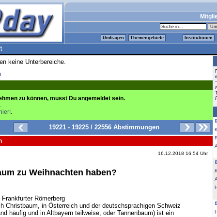
Mitgli
Umfragen
Themengebiete
Institutionen
t
ren keine Unterbereiche.
n
ehmen zu können, musst Du angemeldet sein.
.
hier!
.
19221 - 19225 / 22556 Abstimmungen
K
n
16.12.2018 16:54 Uhr
Baum zu Weihnachten haben?
K
Frankfurter Römerberg
 Christbaum, in Österreich und der deutschsprachigen Schweiz
nd häufig und in Altbayern teilweise, oder Tannenbaum) ist ein