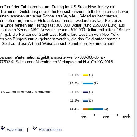
gen" auf der Fahrbahn hat am Freitag im US-Staat New Jersey ein
Bei einem Geldtransporter öffneten sich unvermittelt die Türen und zwei
inen landeten auf einer Schnellstraße, wie US-Medien berichteten.
lten sofort an, um das Geld aufzusammeln, wodurch es laut Polizei zu
 Ende fehlten am Freitag fast 300.000 Dollar (rund 265.000 Euro) aus
 laut dem Sender NBC News insgesamt 510.000 Dollar enthielten. "Bisher
r", gab die Polizei der Stadt East Rutherford westlich von New York
eien von Bürgern zurückgebracht worden, die das Geld aufgesammelt
te: Geld auf diese Art und Weise an sich zunehmen, komme einem
panorama/international/geldtransporter-verlor-500-000-dollar-
577592 © Salzburger Nachrichten VerlagsgesmbH & Co KG 2018
11,1%
(1)
22,2%
(2)
e die Zahlen im Hintergrund entstehen.
11,1%
(1)
11,1%
(1)
44,4%
(4)
Favoriten
|
Rezensionen