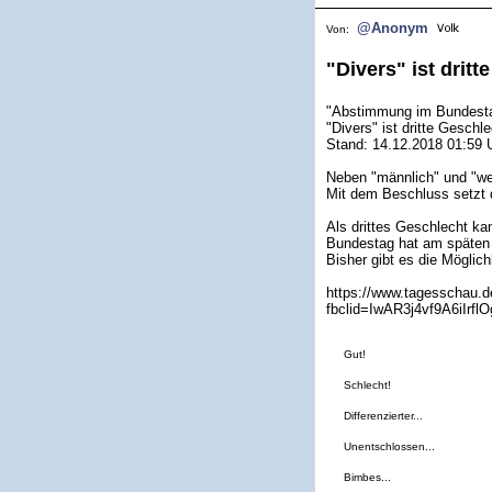
@Anonym
Von:
"Divers" ist drit
"Abstimmung im Bundest
"Divers" ist dritte Geschl
Stand: 14.12.2018 01:59 
Neben "männlich" und "wei
Mit dem Beschluss setzt 
Als drittes Geschlecht ka
Bundestag hat am späten
Bisher gibt es die Möglic
https://www.tagesschau.de
fbclid=IwAR3j4vf9A6iIr
Gut!
Schlecht!
Differenzierter...
Unentschlossen...
Bimbes...