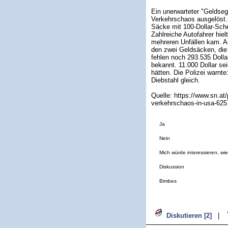
Ein unerwarteter "Geldse
Verkehrschaos ausgelöst. 
Säcke mit 100-Dollar-Sche
Zahlreiche Autofahrer hie
mehreren Unfällen kam. Am
den zwei Geldsäcken, die
fehlen noch 293.535 Dolla
bekannt. 11.000 Dollar s
hätten. Die Polizei warn
Diebstahl gleich.
Quelle: https://www.sn.at/
verkehrschaos-in-usa-62
Ja
Nein
Mich würde interessieren, wi
Diskussion
Bimbes
Diskutieren [2]
|