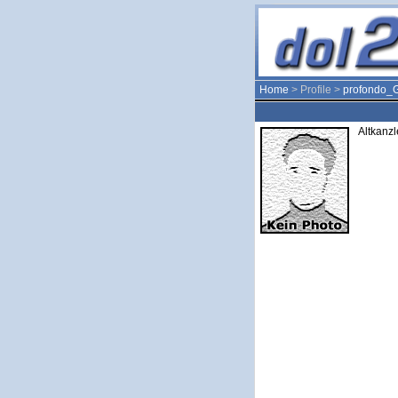
Home
> Profile >
profondo
Altkanzl