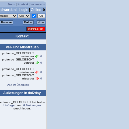
Team
|
Kontakt
|
Impressum
ed werden!
|
Login
|
Online
:
0
Parteien
DoLex
Hilfe
Kontakt
Ver- und Misstrauen
profondo_GELOESCHT
vertrauen
0
profondo_GELOESCHT
vertraut
0
profondo_GELOESCHT
misstrauen
0
profondo_GELOESCHT
misstraut
0
Alle im Überblick
Äußerungen in dol2day
profondo_GELOESCHT hat bisher
Umfragen
und
0
Meinungen
geschrieben.