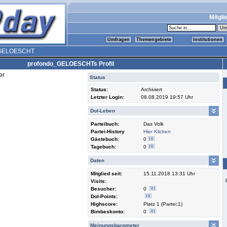
Mitgli
Umfragen
Themengebiete
Institutionen
_GELOESCHT
profondo_GELOESCHTs Profil
er
Status
Status:
Archiviert
Letzter Login:
08.08.2019 19:57 Uhr
Dol-Leben
Parteibuch:
Das Volk
Partei-History
Hier Klicken
Gästebuch:
0
Tagebuch:
0
Daten
Mitglied seit:
15.11.2018 13:31 Uhr
Visits:
Besucher:
0
Dol-Points:
Highscore:
Platz 1 (Partei:1)
Bimbeskonto:
0
Meinungsbarometer