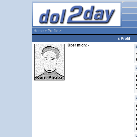
Home
> Profile >
s Profil
Über mich:
-