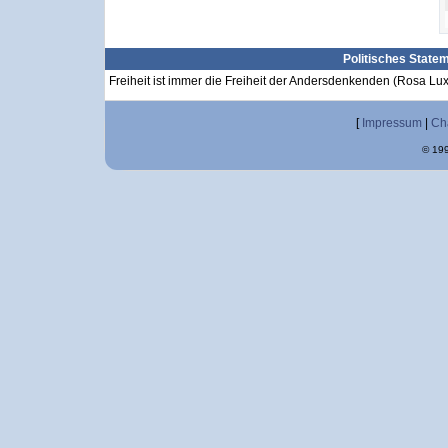
Politisches State
Freiheit ist immer die Freiheit der Andersdenkenden (Rosa L
[
Impressum
|
Ch
© 199