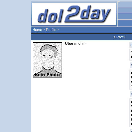
Home
> Profile >
s Profil
Über mich:
-