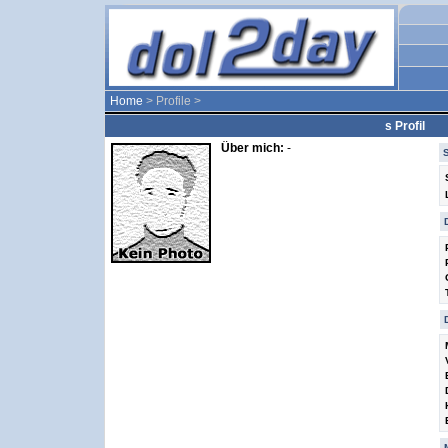
Home
> Profile >
s Profil
Über mich:
-