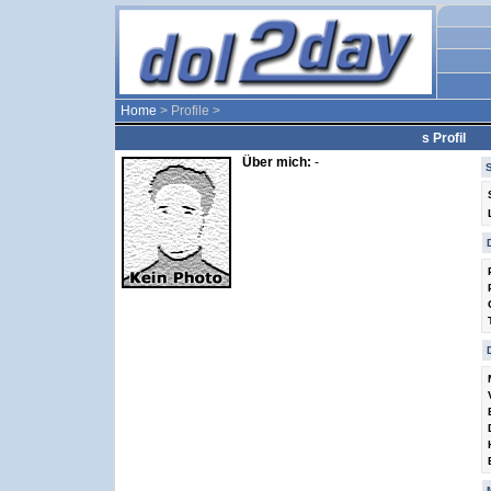
Home
> Profile >
s Profil
Über mich:
-